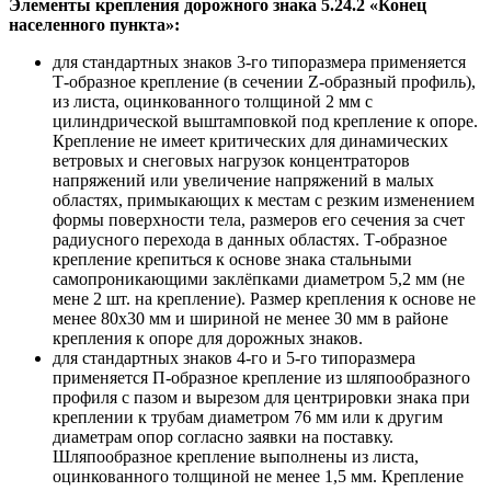
Элементы крепления дорожного знака 5.24.2 «Конец
населенного пункта»:
для стандартных знаков 3-го типоразмера применяется
Т-образное крепление (в сечении Z-образный профиль),
из листа, оцинкованного толщиной 2 мм с
цилиндрической выштамповкой под крепление к опоре.
Крепление не имеет критических для динамических
ветровых и снеговых нагрузок концентраторов
напряжений или увеличение напряжений в малых
областях, примыкающих к местам с резким изменением
формы поверхности тела, размеров его сечения за счет
радиусного перехода в данных областях. Т-образное
крепление крепиться к основе знака стальными
самопроникающими заклёпками диаметром 5,2 мм (не
мене 2 шт. на крепление). Размер крепления к основе не
менее 80х30 мм и шириной не менее 30 мм в районе
крепления к опоре для дорожных знаков.
для стандартных знаков 4-го и 5-го типоразмера
применяется П-образное крепление из шляпообразного
профиля с пазом и вырезом для центрировки знака при
креплении к трубам диаметром 76 мм или к другим
диаметрам опор согласно заявки на поставку.
Шляпообразное крепление выполнены из листа,
оцинкованного толщиной не менее 1,5 мм. Крепление