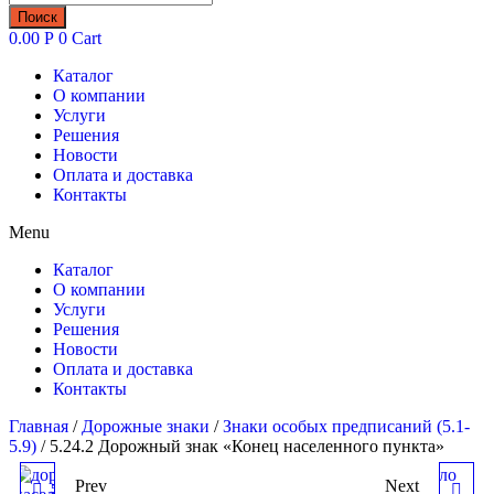
товаров
Поиск
0.00
Р
0
Cart
Каталог
О компании
Услуги
Решения
Новости
Оплата и доставка
Контакты
Menu
Каталог
О компании
Услуги
Решения
Новости
Оплата и доставка
Контакты
Главная
/
Дорожные знаки
/
Знаки особых предписаний (5.1-
5.9)
/ 5.24.2 Дорожный знак «Конец населенного пункта»
Prev
Next
5.24.1 ДОРОЖНЫЙ ЗНАК
5.25 ДОРОЖНЫЙ ЗНАК