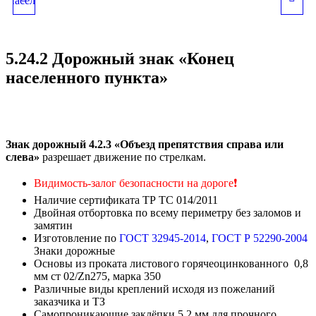
«КОНЕЦ
«НАЧАЛО
5.24.2 Дорожный знак «Конец
НАСЕЛЕННОГО
НАСЕЛЕННОГО
населенного пункта»
ПУНКТА»
ПУНКТА»
Знак дорожный 4.2.3 «Объезд препятствия справа или
слева»
разрешает движение по стрелкам.
Видимость-залог безопасности на дороге
❗
Наличие сертификата ТР ТС 014/2011
Двойная отбортовка по всему периметру без заломов и
замятин
Изготовление по
ГОСТ 32945-2014
,
ГОСТ Р 52290-2004
Знаки дорожные
Основы из проката листового горячеоцинкованного 0,8
мм ст 02/Zn275, марка 350
Различные виды креплений исходя из пожеланий
заказчика и ТЗ
Самопроникающие заклёпки 5,2 мм для прочного