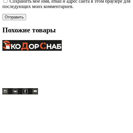
Сохранить моё имя, email и адрес сайта в этом браузере для
последующих моих комментариев.
Похожие товары
+7-911-732-14-30;
+7-911-998-81-01
mos@ekodorsnab.ru
195248, г. Санкт-Петербург, пр. Энергетиков, д. 37, лит. А,
оф. 502 Бизнес-центр «Лидер»
Каталог
О компании
Услуги