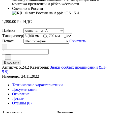
монтажа креплений и рёбер жёсткости
Сделано в России
1,390.00
Р
с НДС
Плёнка
Типоразмер
Печать
Очистить
Quantity
-
1
+
В корзину
Артикул:
5.24.2
Категория:
Знаки особых предписаний (5.1-
5.9)
Изменено: 24.11.2022
Технические характеристики
Документация
Описание
Детали
Отзывы (0)
Показатель
Значение