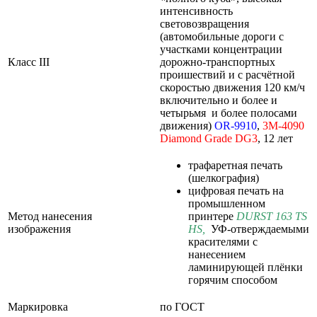
интенсивность
световозвращения
(автомобильные дороги с
участками концентрации
Класс III
дорожно-транспортных
проишествий и с расчётной
скоростью движения 120 км/ч
включительно и более и
четырьмя и более полосами
движения)
OR-9910
,
3M-4090
Diamond
Grade
DG3
, 12 лет
трафаретная печать
(шелкография)
цифровая печать на
промышленном
Метод нанесения
принтере
DURST 163 TS
изображения
HS
,
УФ-отверждаемыми
красителями с
нанесением
ламинирующей плёнки
горячим способом
Маркировка
по ГОСТ