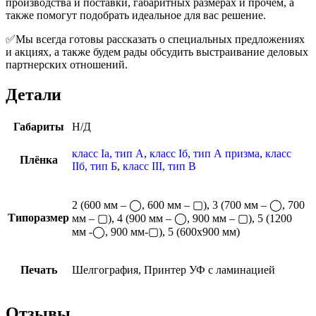
производства и поставки, габаритных размерах и прочем, а
также помогут подобрать идеальное для вас решение.
✅Мы всегда готовы рассказать о специальных предложениях
и акциях, а также будем рады обсудить выстраивание деловых
партнерских отношений.
Детали
Габариты
Н/Д
класс Iа, тип А
,
класс Iб, тип А призма
,
класс
Плёнка
IIб, тип Б
,
класс III, тип В
2 (600 мм – ◯, 600 мм – ▢), 3 (700 мм – ◯, 700
Типоразмер
мм – ▢), 4 (900 мм – ◯, 900 мм – ▢), 5 (1200
мм -◯, 900 мм-▢), 5 (600х900 мм)
Печать
Шелгография, Принтер УФ с ламинацией
Отзывы