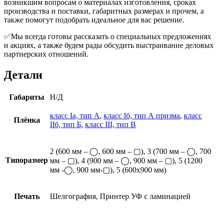
возникшим вопросам о материалах изготовления, сроках
производства и поставки, габаритных размерах и прочем, а
также помогут подобрать идеальное для вас решение.
✅Мы всегда готовы рассказать о специальных предложениях
и акциях, а также будем рады обсудить выстраивание деловых
партнерских отношений.
Детали
Габариты
Н/Д
класс Iа, тип А
,
класс Iб, тип А призма
,
класс
Плёнка
IIб, тип Б
,
класс III, тип В
2 (600 мм – ◯, 600 мм – ▢), 3 (700 мм – ◯, 700
Типоразмер
мм – ▢), 4 (900 мм – ◯, 900 мм – ▢), 5 (1200
мм -◯, 900 мм-▢), 5 (600х900 мм)
Печать
Шелгография, Принтер УФ с ламинацией