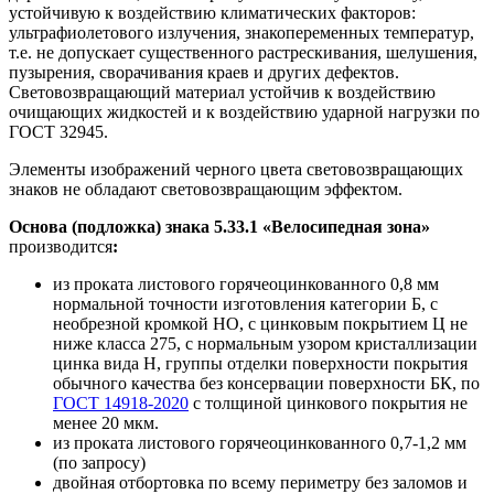
устойчивую к воздействию климатических факторов:
ультрафиолетового излучения, знакопеременных температур,
т.е. не допускает существенного растрескивания, шелушения,
пузырения, сворачивания краев и других дефектов.
Световозвращающий материал устойчив к воздействию
очищающих жидкостей и к воздействию ударной нагрузки по
ГОСТ 32945.
Элементы изображений черного цвета световозвращающих
знаков не обладают световозвращающим эффектом.
Основа (подложка) знака 5.33.1 «Велосипедная зона»
производится
:
из проката листового горячеоцинкованного 0,8 мм
нормальной точности изготовления категории Б, с
необрезной кромкой НО, с цинковым покрытием Ц не
ниже класса 275, с нормальным узором кристаллизации
цинка вида Н, группы отделки поверхности покрытия
обычного качества без консервации поверхности БК, по
ГОСТ 14918-2020
с толщиной цинкового покрытия не
менее 20 мкм.
из проката листового горячеоцинкованного 0,7-1,2 мм
(по запросу)
двойная отбортовка по всему периметру без заломов и