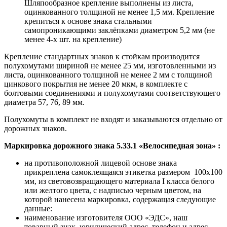
Шляпообразное крепление выполнены из листа,
оцинкованного толщиной не менее 1,5 мм. Крепление
крепиться к основе знака стальными
самопроникающими заклёпками диаметром 5,2 мм (не
менее 4-х шт. на крепление)
Крепление стандартных знаков к стойкам производится
полухомутами шириной не менее 25 мм, изготовленными из
листа, оцинкованного толщиной не менее 2 мм с толщиной
цинкового покрытия не менее 20 мкм, в комплекте с
болтовыми соединениями и полухомутами соответствующего
диаметра 57, 76, 89 мм.
Полухомуты в комплект не входят и заказываются отдельно от
дорожных знаков.
Маркировка дорожного знака 5.33.1 «Велосипедная зона» :
на противоположной лицевой основе знака
прикреплена самоклеящаяся этикетка размером 100х100
мм, из световозвращающего материала I класса белого
или желтого цвета, с надписью черным цветом, на
которой нанесена маркировка, содержащая следующие
данные:
наименование изготовителя ООО «ЭДС», наш
товарный знак, юридический адрес, телефон и адрес