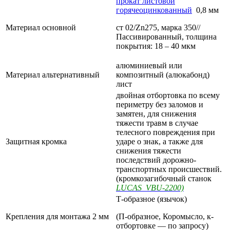
прокат листовой
горячеоцинкованный
0,8 мм
Материал основной
ст 02/Zn275, марка 350//
Пассивированный, толщина
покрытия: 18 – 40 мкм
алюминиевый или
Материал альтернативный
композитный (алюкабонд)
лист
двойная отбортовка по всему
периметру без заломов и
замятен, для снижения
тяжести травм в случае
телесного повреждения при
Защитная кромка
ударе о знак, а также для
снижения тяжести
последствий дорожно-
транспортных происшествий.
(кромкозагибочный станок
LUCAS VBU-2200)
Т-образное (язычок)
Крепления для монтажа 2 мм
(П-образное, Коромысло, к-
отбортовке — по запросу)