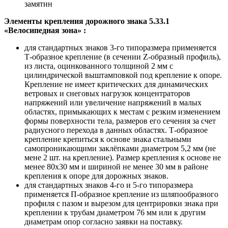
замятин
Элементы крепления дорожного знака 5.33.1
«Велосипедная зона» :
для стандартных знаков 3-го типоразмера применяется
Т-образное крепление (в сечении Z-образный профиль),
из листа, оцинкованного толщиной 2 мм с
цилиндрической выштамповкой под крепление к опоре.
Крепление не имеет критических для динамических
ветровых и снеговых нагрузок концентраторов
напряжений или увеличение напряжений в малых
областях, примыкающих к местам с резким изменением
формы поверхности тела, размеров его сечения за счет
радиусного перехода в данных областях. Т-образное
крепление крепиться к основе знака стальными
самопроникающими заклёпками диаметром 5,2 мм (не
мене 2 шт. на крепление). Размер крепления к основе не
менее 80х30 мм и шириной не менее 30 мм в районе
крепления к опоре для дорожных знаков.
для стандартных знаков 4-го и 5-го типоразмера
применяется П-образное крепление из шляпообразного
профиля с пазом и вырезом для центрировки знака при
креплении к трубам диаметром 76 мм или к другим
диаметрам опор согласно заявки на поставку.