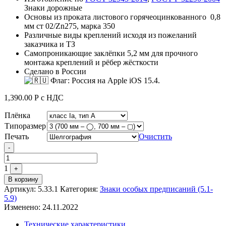
Знаки дорожные
Основы из проката листового горячеоцинкованного 0,8
мм ст 02/Zn275, марка 350
Различные виды креплений исходя из пожеланий
заказчика и ТЗ
Самопроникающие заклёпки 5,2 мм для прочного
монтажа креплений и рёбер жёсткости
Сделано в России
1,390.00
Р
с НДС
Плёнка
Типоразмер
Печать
Очистить
Quantity
-
1
+
В корзину
Артикул:
5.33.1
Категория:
Знаки особых предписаний (5.1-
5.9)
Изменено: 24.11.2022
Технические характеристики