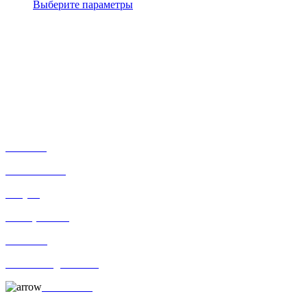
Выберите параметры
+7-911-732-14-30;
+7-911-998-81-01
mos@ekodorsnab.ru
195248, г. Санкт-Петербург, пр. Энергетиков, д. 37, лит. А,
оф. 502 Бизнес-центр «Лидер»
Каталог
О компании
Услуги
По отраслям
Новости
Оплата и доставка
Контакты