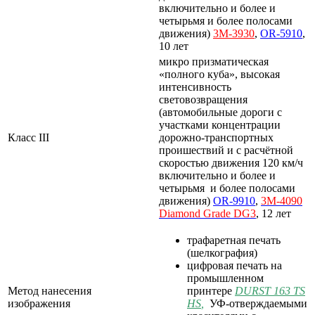
включительно и более и
четырьмя и более полосами
движения)
3M-3930
,
OR-5910
,
10 лет
микро призматическая
«полного куба», высокая
интенсивность
световозвращения
(автомобильные дороги с
участками концентрации
Класс III
дорожно-транспортных
проишествий и с расчётной
скоростью движения 120 км/ч
включительно и более и
четырьмя и более полосами
движения)
OR-9910
,
3M-4090
Diamond
Grade
DG3
, 12 лет
трафаретная печать
(шелкография)
цифровая печать на
промышленном
Метод нанесения
принтере
DURST 163 TS
изображения
HS
,
УФ-отверждаемыми