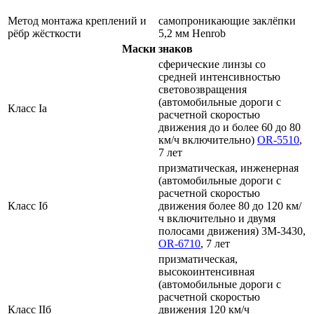
Метод монтажа креплений и
самопроникающие заклёпки
рёбр жёсткости
5,2 мм Henrob
Маски знаков
сферические линзы со
средней интенсивностью
световозвращения
(автомобильные дороги с
Класс Ia
расчетной скоростью
движения до и более 60 до 80
км/ч включительно)
OR-5510
,
7 лет
призматическая, инженерная
(автомобильные дороги с
расчетной скоростью
Класс Iб
движения более 80 до 120 км/
ч включительно и двумя
полосами движения) 3M-3430,
OR-6710
, 7 лет
призматическая,
высокоинтенсивная
(автомобильные дороги с
расчетной скоростью
Класс IIб
движения 120 км/ч