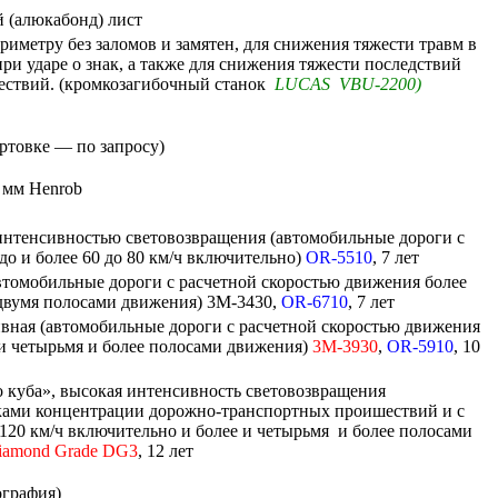
 (алюкабонд) лист
риметру без заломов и замятен, для снижения тяжести травм в
ри ударе о знак, а также для снижения тяжести последствий
ествий. (кромкозагибочный станок
LUCAS VBU-2200)
ртовке — по запросу)
 мм Henrob
интенсивностью световозвращения (автомобильные дороги с
до и более 60 до 80 км/ч включительно)
OR-5510
, 7 лет
втомобильные дороги с расчетной скоростью движения более
 двумя полосами движения) 3M-3430,
OR-6710
, 7 лет
вная (автомобильные дороги с расчетной скоростью движения
 и четырьмя и более полосами движения)
3M-3930
,
OR-5910
, 10
 куба», высокая интенсивность световозвращения
тками концентрации дорожно-транспортных проишествий и с
120 км/ч включительно и более и четырьмя и более полосами
iamond
Grade
DG3
, 12 лет
ография)