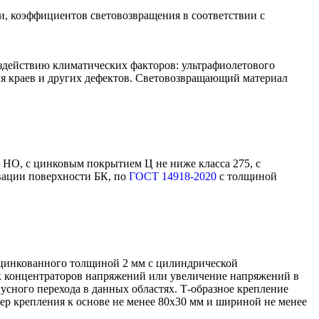
и, коэффициентов световозвращения в соответствии с
здействию климатических факторов: ультрафиолетового
ния краев и других дефектов. Световозвращающий материал
й НО, с цинковым покрытием Ц не ниже класса 275, с
вации поверхности БК, по
ГОСТ 14918-2020
с толщиной
 оцинкованного толщиной 2 мм с цилиндрической
к концентраторов напряжений или увеличение напряжений в
усного перехода в данных областях. Т-образное крепление
ер крепления к основе не менее 80х30 мм и шириной не менее