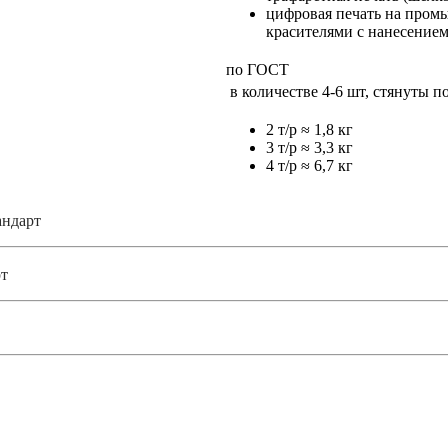
цифровая печать на про
красителями с нанесение
по ГОСТ
в количестве 4-6 шт, стянуты 
2 т/р ≈ 1,8 кг
3 т/р ≈ 3,3 кг
4 т/р ≈ 6,7 кг
андарт
т