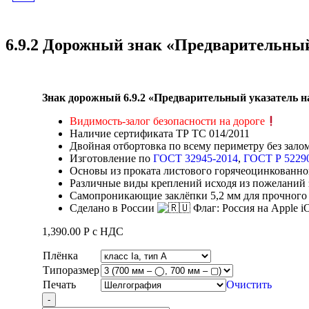
«НОМЕР МАРШРУТА»
6.9.2 Дорожный знак «Предварительны
Знак дорожный 6.9.2 «Предварительный указатель 
Видимость-залог безопасности на дороге
Наличие сертификата ТР ТС 014/2011
Двойная отбортовка по всему периметру без зало
Изготовление по
ГОСТ 32945-2014
,
ГОСТ Р 5229
Основы из проката листового горячеоцинкованног
Различные виды креплений исходя из пожеланий 
Самопроникающие заклёпки 5,2 мм для прочного 
Сделано в России
1,390.00
Р
с НДС
Плёнка
Типоразмер
Печать
Очистить
Quantity
-