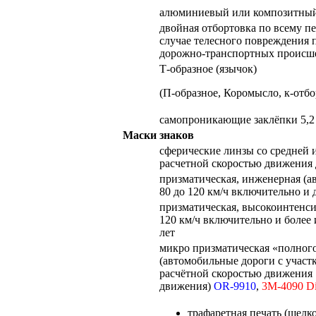
алюминиевый или композитный
двойная отбортовка по всему пе
случае телесного повреждения п
дорожно-транспортных происш
Т-образное (язычок)
(П-образное, Коромысло, к-отбо
самопроникающие заклёпки 5,2
Маски знаков
сферические линзы со средней 
расчетной скоростью движения 
призматическая, инженерная (а
80 до 120 км/ч включительно и
призматическая, высокоинтенси
120 км/ч включительно и более
лет
микро призматическая «полного
(автомобильные дороги с учас
расчётной скоростью движения 
движения)
OR-9910
,
3M-4090 D
трафаретная печать (шелк