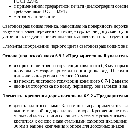
ГОСТ 32945
с применением трафаретной печати (шелкография) обесп
требованиями ГОСТ 32945
методом аппликации
Световозвращающая пленка, наносимая на поверхность дорожно
излучения, знакопеременных температур, т.е. не допускает с
устойчив к воздействию очищающих жидкостей и к воздействи
Элементы изображений черного цвета световозвращающих зна
Основа (подложка) знака 6.9.2 «Предварительный указател
из проката листового горячеоцинкованного 0,8 мм норма
нормальным узором кристаллизации цинка вида Н, групп
цинкового покрытия не менее 20 мкм.
из проката листового горячеоцинкованного 0,7-1,2 мм (по
двойная отбортовка по всему периметру без заломов и за
Элементы крепления дорожного знака 6.9.2 «Предварительн
для стандартных знаков 3-го типоразмера применяется Т
выштамповкой под крепление к опоре. Крепление не име
малых областях, примыкающих к местам с резким изменен
крепиться к основе знака стальными самопроникающими з
30 мм в районе крепления к опоре для дорожных знаков.