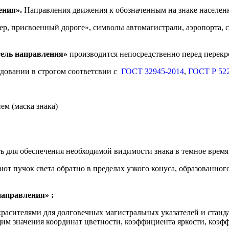
ения
».
Направления движения к обозначенным на знаке населен
мер, присвоенный дороге», символы автомагистрали, аэропорта
тель направления
»
производится непосредственно перед перекр
довании в строгом соответсвии с
ГОСТ 32945-2014
,
ГОСТ Р 522
ем (маска знака)
 для обеспечения необходимой видимости знака в темное время 
т пучок света обратно в пределах узкого конуса, образованног
направления» :
асителями для долговечных магистральных указателей и станд
 значения координат цветности, коэффициента яркости, коэфф