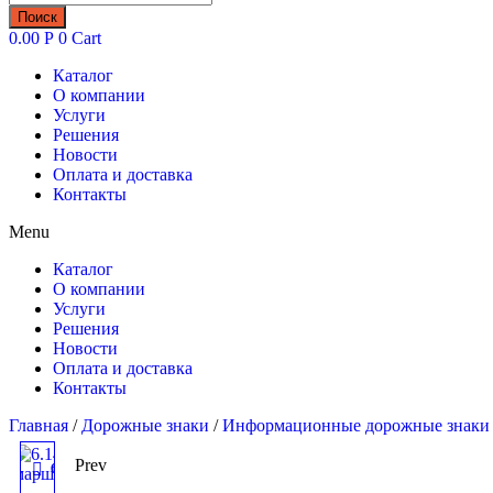
товаров
Поиск
0.00
Р
0
Cart
Каталог
О компании
Услуги
Решения
Новости
Оплата и доставка
Контакты
Menu
Каталог
О компании
Услуги
Решения
Новости
Оплата и доставка
Контакты
Главная
/
Дорожные знаки
/
Информационные дорожные знаки (
Prev
6.14.2 ДОРОЖНЫЙ ЗНАК