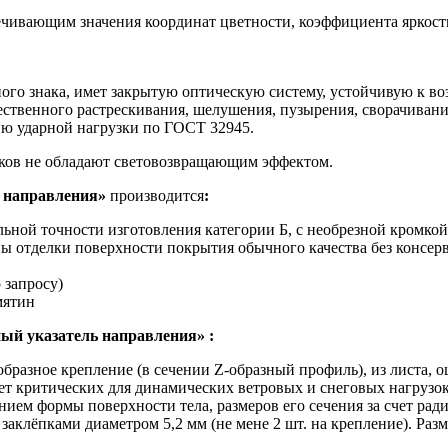
ечивающим значения координат цветности, коэффициента яркост
го знака, имет закрытую оптическую систему, устойчивую к во
ущественного растрескивания, шелушения, пузырения, сворачива
ю ударной нагрузки по ГОСТ 32945.
ков не обладают световозвращающим эффектом.
ь направления»
производится
:
льной точности изготовления категории Б, с необрезной кромко
ы отделки поверхности покрытия обычного качества без консер
 запросу)
мятин
ый указатель направления» :
-образное крепление (в сечении Z-образный профиль), из листа,
ет критических для динамических ветровых и снеговых нагрузо
ием формы поверхности тела, размеров его сечения за счет ради
аклёпками диаметром 5,2 мм (не мене 2 шт. на крепление). Разм