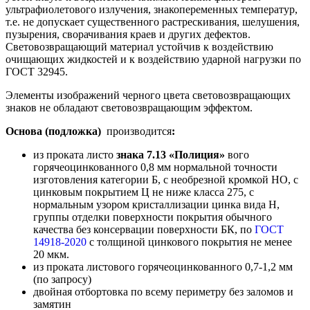
ультрафиолетового излучения, знакопеременных температур,
т.е. не допускает существенного растрескивания, шелушения,
пузырения, сворачивания краев и других дефектов.
Световозвращающий материал устойчив к воздействию
очищающих жидкостей и к воздействию ударной нагрузки по
ГОСТ 32945.
Элементы изображений черного цвета световозвращающих
знаков не обладают световозвращающим эффектом.
Основа (подложка)
производится
:
из проката листо
знака 7.13 «Полиция»
вого
горячеоцинкованного 0,8 мм нормальной точности
изготовления категории Б, с необрезной кромкой НО, с
цинковым покрытием Ц не ниже класса 275, с
нормальным узором кристаллизации цинка вида Н,
группы отделки поверхности покрытия обычного
качества без консервации поверхности БК, по
ГОСТ
14918-2020
с толщиной цинкового покрытия не менее
20 мкм.
из проката листового горячеоцинкованного 0,7-1,2 мм
(по запросу)
двойная отбортовка по всему периметру без заломов и
замятин