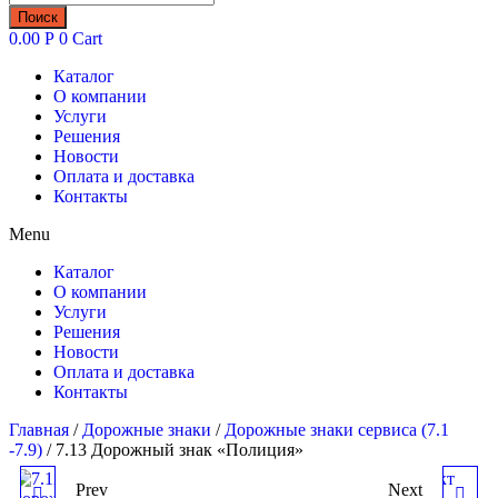
товаров
Поиск
0.00
Р
0
Cart
Каталог
О компании
Услуги
Решения
Новости
Оплата и доставка
Контакты
Menu
Каталог
О компании
Услуги
Решения
Новости
Оплата и доставка
Контакты
Главная
/
Дорожные знаки
/
Дорожные знаки сервиса (7.1
-7.9)
/ 7.13 Дорожный знак «Полиция»
Prev
Next
7.12 ДОРОЖНЫЙ ЗНАК
7.14 ДОРОЖНЫЙ ЗНАК