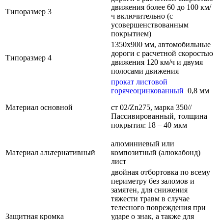
движения более 60 до 100 км/
Типоразмер 3
ч включительно (с
усовершенствованным
покрытием)
1350х900 мм, автомобильные
дороги с расчетной скоростью
Типоразмер 4
движения 120 км/ч и двумя
полосами движения
прокат листовой
горячеоцинкованный
0,8 мм
Материал основной
ст 02/Zn275, марка 350//
Пассивированный, толщина
покрытия: 18 – 40 мкм
алюминиевый или
Материал альтернативный
композитный (алюкабонд)
лист
двойная отбортовка по всему
периметру без заломов и
замятен, для снижения
тяжести травм в случае
телесного повреждения при
Защитная кромка
ударе о знак, а также для