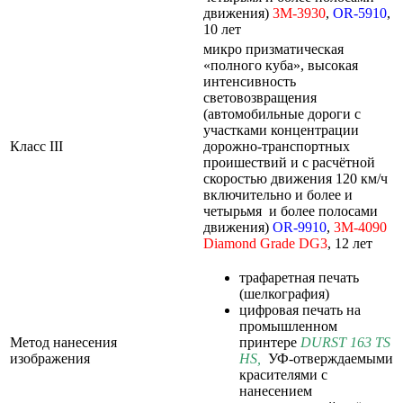
движения)
3M-3930
,
OR-5910
,
10 лет
микро призматическая
«полного куба», высокая
интенсивность
световозвращения
(автомобильные дороги с
участками концентрации
Класс III
дорожно-транспортных
проишествий и с расчётной
скоростью движения 120 км/ч
включительно и более и
четырьмя и более полосами
движения)
OR-9910
,
3M-4090
Diamond
Grade
DG3
, 12 лет
трафаретная печать
(шелкография)
цифровая печать на
промышленном
Метод нанесения
принтере
DURST 163 TS
изображения
HS
,
УФ-отверждаемыми
красителями с
нанесением