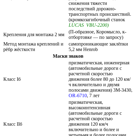
снижения тяжести
последствий дорожно-
транспортных происшествий.
(кромкозагибочный станок
LUCAS VBU-2200)
(П-образное, Коромысло, к-
Крепления для монтажа 2 мм
отбортовке — по запросу)
Метод монтажа креплений и
самопроникающие заклёпки
рёбр жёсткости
5,2 мм Henrob
Маски знаков
призматическая, инженерная
(автомобильные дороги с
расчетной скоростью
Класс Iб
движения более 80 до 120 км/
ч включительно и двумя
полосами движения) 3M-3430,
OR-6710
, 7 лет
призматическая,
высокоинтенсивная
(автомобильные дороги с
расчетной скоростью
Класс IIб
движения 120 км/ч
включительно и более и
четырьмя и более полосами