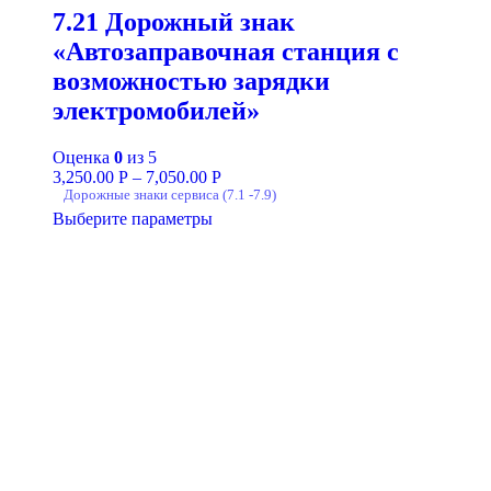
7.21 Дорожный знак
«Автозаправочная станция с
возможностью зарядки
электромобилей»
Оценка
0
из 5
3,250.00
Р
–
7,050.00
Р
Дорожные знаки сервиса (7.1 -7.9)
Выберите параметры
+7-911-732-14-30;
+7-911-998-81-01
mos@ekodorsnab.ru
195248, г. Санкт-Петербург, пр. Энергетиков, д. 37, лит. А,
оф. 502 Бизнес-центр «Лидер»
Каталог
О компании