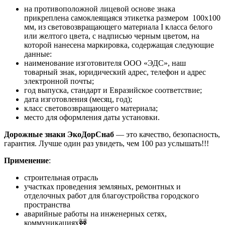
на противоположной лицевой основе знака
прикреплена самоклеящаяся этикетка размером 100х100
мм, из световозвращающего материала I класса белого
или желтого цвета, с надписью черным цветом, на
которой нанесена маркировка, содержащая следующие
данные:
наименование изготовителя ООО «ЭДС», наш
товарный знак, юридический адрес, телефон и адрес
электронной почты;
год выпуска, стандарт и Евразийское соответствие;
дата изготовления (месяц, год);
класс световозвращающего материала;
место для оформления даты установки.
Дорожные знаки ЭкоДорСнаб
— это качество, безопасность,
гарантия. Лучше один раз увидеть, чем 100 раз услышать!!!
Применение
:
строительная отрасль
участках проведения земляных, ремонтных и
отделочных работ для благоустройства городского
пространства
аварийные работы на инженерных сетях,
коммуникациях🚧