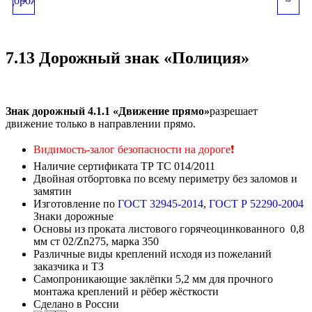
«ПОСТ ДОРОЖНО-
«ПУНКТ
7.13 Дорожный знак «Полиция»
ПАТРУЛЬНОЙ
ТРАНСПОРТНОГО
СЛУЖБЫ»
КОНТРОЛЯ»
Знак дорожный 4.1.1 «Движение прямо»
разрешает
движение только в направлении прямо.
Видимость-залог безопасности на дороге
❗
Наличие сертификата ТР ТС 014/2011
Двойная отбортовка по всему периметру без заломов и
замятин
Изготовление по
ГОСТ 32945-2014
,
ГОСТ Р 52290-2004
Знаки дорожные
Основы из проката листового горячеоцинкованного 0,8
мм ст 02/Zn275, марка 350
Различные виды креплений исходя из пожеланий
заказчика и ТЗ
Самопроникающие заклёпки 5,2 мм для прочного
монтажа креплений и рёбер жёсткости
Сделано в России