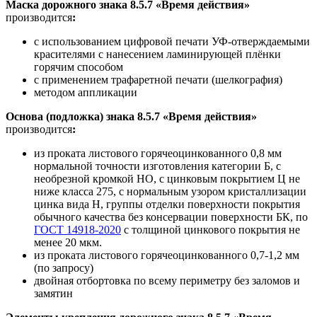
Маска дорожного знака 8.5.7 «Время действия»
производится
:
с использованием цифровой печати УФ-отверждаемыми
красителями с нанесением ламинирующей плёнки
горячим способом
с применением трафаретной печати (шелкография)
методом аппликации
Основа (подложка) знака 8.5.7 «Время действия»
производится
:
из проката листового горячеоцинкованного 0,8 мм
нормальной точности изготовления категории Б, с
необрезной кромкой НО, с цинковым покрытием Ц не
ниже класса 275, с нормальным узором кристаллизации
цинка вида Н, группы отделки поверхности покрытия
обычного качества без консервации поверхности БК, по
ГОСТ 14918-2020
с толщиной цинкового покрытия не
менее 20 мкм.
из проката листового горячеоцинкованного 0,7-1,2 мм
(по запросу)
двойная отбортовка по всему периметру без заломов и
замятин