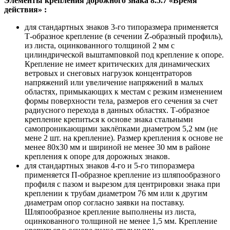
Элементы крепления дорожного знака 8.5.7 «Время
действия
» :
для стандартных знаков 3-го типоразмера применяется
Т-образное крепление (в сечении Z-образный профиль),
из листа, оцинкованного толщиной 2 мм с
цилиндрической выштамповкой под крепление к опоре.
Крепление не имеет критических для динамических
ветровых и снеговых нагрузок концентраторов
напряжений или увеличение напряжений в малых
областях, примыкающих к местам с резким изменением
формы поверхности тела, размеров его сечения за счет
радиусного перехода в данных областях. Т-образное
крепление крепиться к основе знака стальными
самопроникающими заклёпками диаметром 5,2 мм (не
мене 2 шт. на крепление). Размер крепления к основе не
менее 80х30 мм и шириной не менее 30 мм в районе
крепления к опоре для дорожных знаков.
для стандартных знаков 4-го и 5-го типоразмера
применяется П-образное крепление из шляпообразного
профиля с пазом и вырезом для центрировки знака при
креплении к трубам диаметром 76 мм или к другим
диаметрам опор согласно заявки на поставку.
Шляпообразное крепление выполнены из листа,
оцинкованного толщиной не менее 1,5 мм. Крепление