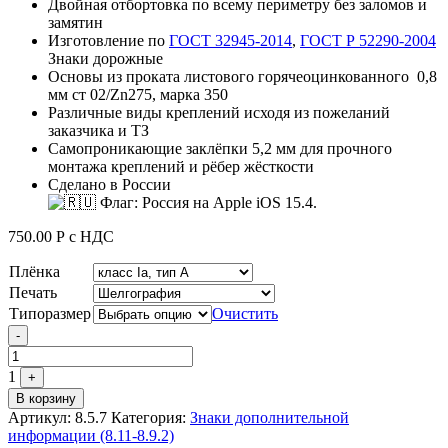
Двойная отбортовка по всему периметру без заломов и
замятин
Изготовление по
ГОСТ 32945-2014
,
ГОСТ Р 52290-2004
Знаки дорожные
Основы из проката листового горячеоцинкованного 0,8
мм ст 02/Zn275, марка 350
Различные виды креплений исходя из пожеланий
заказчика и ТЗ
Самопроникающие заклёпки 5,2 мм для прочного
монтажа креплений и рёбер жёсткости
Сделано в России
750.00
Р
с НДС
Плёнка
Печать
Типоразмер
Очистить
Quantity
-
1
+
В корзину
Артикул:
8.5.7
Категория:
Знаки дополнительной
информации (8.11-8.9.2)