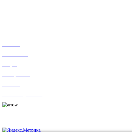
+7-911-732-14-30;
+7-911-998-81-01
mos@ekodorsnab.ru
195248, г. Санкт-Петербург, пр. Энергетиков, д. 37, лит. А,
оф. 502 Бизнес-центр «Лидер»
Каталог
О компании
Услуги
По отраслям
Новости
Оплата и доставка
Контакты
Постоянные клиенты