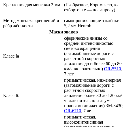
Крепления для монтажа 2 мм
(П-образное, Коромысло, к-
отбортовке — по запросу)
Метод монтажа креплений и
самопроникающие заклёпки
рёбр жёсткости
5,2 мм Henrob
Маски знаков
сферические линзы со
средней интенсивностью
световозвращения
(автомобильные дороги с
Класс Ia
расчетной скоростью
движения до и более 60 до 80
км/ч включительно)
OR-5510
,
7 лет
призматическая, инженерная
(автомобильные дороги с
расчетной скоростью
Класс Iб
движения более 80 до 120 км/
ч включительно и двумя
полосами движения) 3M-3430,
OR-6710
, 7 лет
призматическая,
высокоинтенсивная