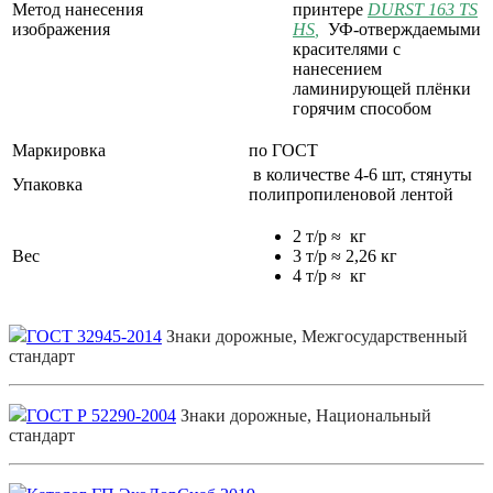
Метод нанесения
принтере
DURST 163 TS
изображения
HS
,
УФ-отверждаемыми
красителями с
нанесением
ламинирующей плёнки
горячим способом
Маркировка
по ГОСТ
в количестве 4-6 шт, стянуты
Упаковка
полипропиленовой лентой
2 т/р ≈ кг
Вес
3 т/р ≈ 2,26 кг
4 т/р ≈ кг
ГОСТ 32945-2014
Знаки дорожные, Межгосударственный
стандарт
ГОСТ Р 52290-2004
Знаки дорожные, Национальный
стандарт