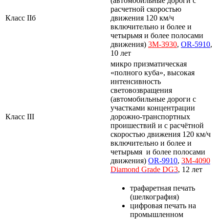
(автомобильные дороги с
расчетной скоростью
Класс IIб
движения 120 км/ч
включительно и более и
четырьмя и более полосами
движения)
3M-3930
,
OR-5910
,
10 лет
микро призматическая
«полного куба», высокая
интенсивность
световозвращения
(автомобильные дороги с
участками концентрации
Класс III
дорожно-транспортных
проишествий и с расчётной
скоростью движения 120 км/ч
включительно и более и
четырьмя и более полосами
движения)
OR-9910
,
3M-4090
Diamond
Grade
DG3
, 12 лет
трафаретная печать
(шелкография)
цифровая печать на
промышленном