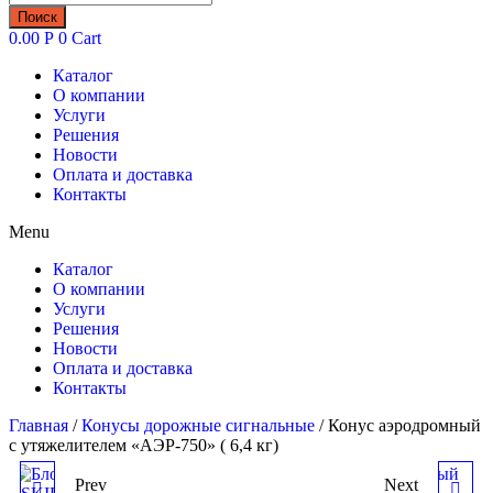
товаров
Поиск
0.00
Р
0
Cart
Каталог
О компании
Услуги
Решения
Новости
Оплата и доставка
Контакты
Menu
Каталог
О компании
Услуги
Решения
Новости
Оплата и доставка
Контакты
Главная
/
Конусы дорожные сигнальные
/ Конус аэродромный
с утяжелителем «АЭР-750» ( 6,4 кг)
Prev
Next
БЛОК ОГРАЖДЕНИЯ С
КОНУС СИГНАЛЬНЫЙ