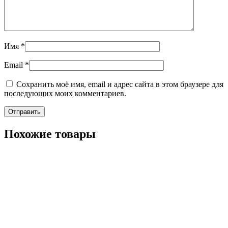
Имя
*
Email
*
Сохранить моё имя, email и адрес сайта в этом браузере для
последующих моих комментариев.
Похожие товары
+7-911-732-14-30;
+7-911-998-81-01
mos@ekodorsnab.ru
195248, г. Санкт-Петербург, пр. Энергетиков, д. 37, лит. А,
оф. 502 Бизнес-центр «Лидер»