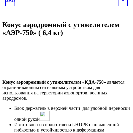
ЛЕНТОЙ "SKIPPER" 9
ДОРОЖНЫЙ "КДУ-520"
Конус аэродромный с утяжелителем
МЕТРОВ (КРАСНЫЙ)
С УТЯЖЕЛИТЕЛЕМ ( 3
«АЭР-750» ( 6,4 кг)
КГ)
Конус аэродромный с утяжелителем «КДА-750»
является
ограничивающим сигнальным устройством для
использования на терретории аэропортов, военных
аэродромов.
Блок-держатель в верхней части для удобной переноски
одной рукой
Изготовлен из полиэтилена LHDPE с повышенной
гибкостью и устойчивостью к деформациям