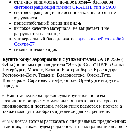
отличная видимость в ночное время🦺 благодоря
световозвращающей плёнки ORALITE тип Б 5910
световозвращающие полосы не отклеиваются и не
вздуваются
призентабельный внешний вид🔥
высокое качество материала, не выцветает и не
разрушается на солнце
универсальный блок держатель
для фонарей со скобой
Секура-57
гикая система скидок
Купить конус аэродромный с утяжелителем «АЭР-750» (
6,4 кг)
по ценам производителя “ЭкоДорСнаб” ПКФ в Санкт-
Петербурге, Москве, Казани, Екатеринбурге, Краснодаре,
Ростове-на-Дону, Тюмени, Владовостоке, Омске,Туле,
Волгограде, Саратове, Симферополе, Оренбурге и других
городах.
✅Наши менеджеры проконсультируют вас по всем
возникшим вопросам о материалах изготовления, сроках
производства и поставки, габаритных размерах и прочем, а
также помогут подобрать идеальное для вас решение.
✅Мы всегда готовы рассказать о специальных предложениях
и акциях, а также будем рады обсудить выстраивание деловых