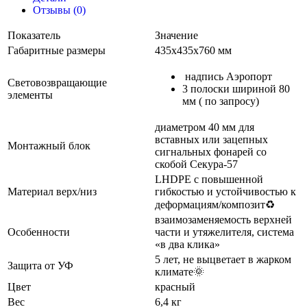
Отзывы (0)
Показатель
Значение
Габаритные размеры
435х435х760 мм
надпись Аэропорт
Световозвращающие
3 полоски шириной 80
элементы
мм ( по запросу)
диаметром 40 мм для
вставных или зацепных
Монтажный блок
сигнальных фонарей со
скобой Секура-57
LHDPE с повышенной
Материал верх/низ
гибкостью и устойчивостью к
деформациям/композит♻
взаимозаменяемость верхней
Особенности
части и утяжелителя, система
«в два клика»
5 лет, не выцветает в жарком
Защита от УФ
климате🌞
Цвет
красный
Вес
6,4 кг