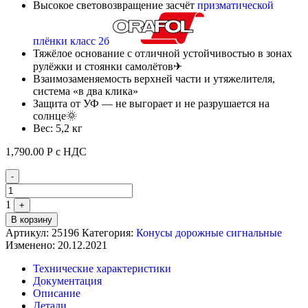
Высокое световозвращение засчёт
призматической
плёнки класс 2б
Тяжёлое основание с отличной устойчивостью в зонах
рулёжки и стоянки самолётов✈
Взаимозаменяемость верхней части и утяжелителя,
система «в два клика»
Защита от УФ — не выгорает и не разрушается на
солнце🌞
Вес: 5,2 кг
1,790.00
Р
с НДС
Quantity
-
1
+
В корзину
Артикул:
25196
Категория:
Конусы дорожные сигнальные
Изменено: 20.12.2021
Технические характеристики
Документация
Описание
Детали