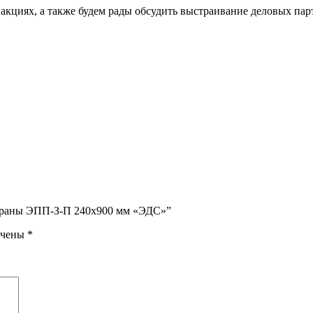
акциях, а также будем рады обсудить выстраивание деловых па
экраны ЭПП-З-П 240х900 мм «ЭДС»”
ечены
*