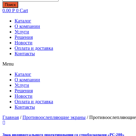
товаров
Поиск
0.00
Р
0
Cart
Каталог
О компании
Услуги
Решения
Новости
Оплата и доставка
Контакты
Menu
Каталог
О компании
Услуги
Решения
Новости
Оплата и доставка
Контакты
Главная
/
Противоослепляющие экраны
/ Противоослепляющие
Знак индивидуального проектирования со стробоскопами «РС-200»