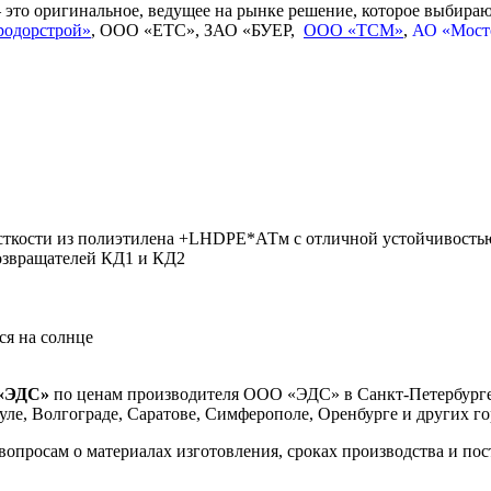
это оригинальное, ведущее на рынке решение, которое выбира
родорстрой»
, ООО «ЕТС», ЗАО «БУЕР,
ООО «ТСМ»
,
АО «Мост
жёсткости из полиэтилена +LHDPE*АТм с отличной устойчивост
озвращателей КД1 и КД2
ся на солнце
 «ЭДС»
по ценам производителя ООО «ЭДС» в Санкт-Петербурге, 
уле, Волгограде, Саратове, Симферополе, Оренбурге и других го
росам о материалах изготовления, сроках производства и пост