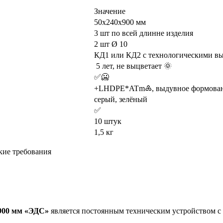
Значение
50х240х900 мм
3 шт по всей длинне изделия
2 шт Ø 10
КД1 или КД2 с технологическими вы
5 лет, не выцветает 🌞
✅🥶
+LHDPE*ATm♶, выдувное формова
серый, зелёный
✅
10 штук
1,5 кг
ие требования
900 мм «ЭДС»
является постоянным техническим устройством с