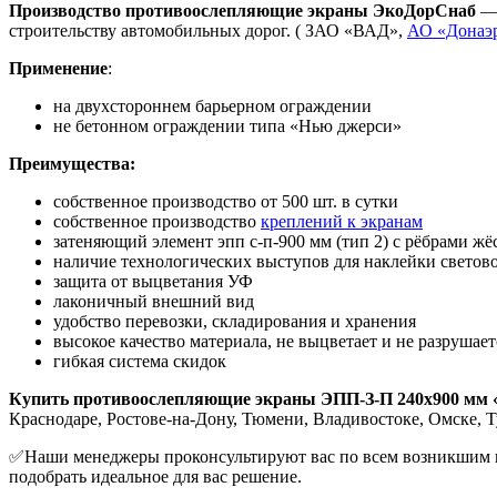
Производство противоослепляющие экраны ЭкоДорСнаб
— 
строительству автомобильных дорог. ( ЗАО «ВАД»,
АО «Донаэ
Применение
:
на двухстороннем барьерном ограждении
не бетонном ограждении типа «Нью джерси»
Преимущества:
собственное производство от 500 шт. в сутки
собственное производство
креплений к экранам
затеняющий элемент эпп с-п-900 мм (тип 2) с рёбрами 
наличие технологических выступов для наклейки светов
защита от выцветания УФ
лаконичный внешний вид
удобство перевозки, складирования и хранения
высокое качество материала, не выцветает и не разрушает
гибкая система скидок
Купить противоослепляющие экраны ЭПП-З-П 240х900 мм
Краснодаре, Ростове-на-Дону, Тюмени, Владивостоке, Омске, Т
✅Наши менеджеры проконсультируют вас по всем возникшим воп
подобрать идеальное для вас решение.