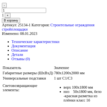
Quantity
-
1
+
В корзину
Артикул:
25134-1
Категория:
Строительные ограждения
стройплощадки
Изменено: 08.01.2023
Технические характеристики
Документация
Описание
Детали
Отзывы (0)
Показатель
Значение
Габаритные размеры (ШхВхД)
780х1200х2000 мм
Универсальные подставки
1 шт С1/С3
Световозвращающие
верх 100х1800 мм
элементы:
низ 50х1800 мм, бело
-красная разметка из
плёнки класс 1б