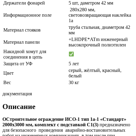
Держатели фонарей
5 шт, даметром 42 мм
280х280 мм,
Информационное поле
световозвращающая наклейка
1а
труба стальная, диаметром 42
Материал стояков
мм
+LHDPE*ATm инженерный
Материал панели
высокпрочный полиэтилен
Накидной хомут для
соединения в цепь
Защита от УФ
5 лет
серый, жёлтый, красный,
Цвет
белый
Вес
30 кг
документация
Описание
ОСтроительное ограждение ИСО-1 тип 1а-1 «Стандарт»
2000х3000 мм, комплект с подставкой С1(3)
предназначено
для безопасного проведения аварийно-востановительных
работ на инженерных комуникациях, в том числе при