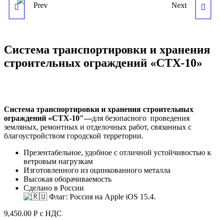
Prev
Next
СТОЛБИК ГИБКИЙ
ВРЕМЕННОЕ
ССГ-750 ММ
ПЕРЕНОСНОЕ
Система транспортировки и хранения
ОГРАЖДЕНИЕ«ВАРИО-
строительных ограждений «СТХ-10»
ЛАЙТ» (1100Х2000 ММ)
Система транспортировки и хранения строительных
ограждений «СТХ-10″—
для безопасного проведения
земляных, ремонтных и отделочных работ, связанных с
благоустройством городской терретории.
Презентабельное, удобное с отличной устойчивостью к
ветровым нагрузкам
Изготовленного из оцинкованного металла
Высокая оборачиваемость
Сделано в России
9,450.00
Р
с НДС