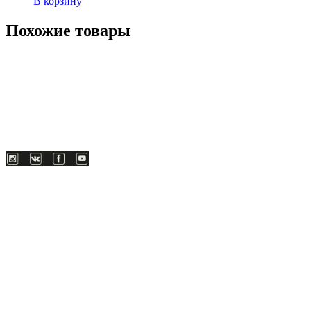
В корзину
Похожие товары
+7-911-732-14-30;
+7-911-998-81-01
mos@ekodorsnab.ru
195248, г. Санкт-Петербург, пр. Энергетиков, д. 37, лит. А,
оф. 502 Бизнес-центр «Лидер»
Каталог
О компании
Услуги
По отраслям
Новости
Оплата и доставка