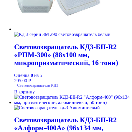
Световозвращатель КД3-БII-R2
«РПM-300» (88х100 мм,
микропризматический, 16 тонн)
Оценка
0
из 5
295.00
Р
Световозвращатели КД3
В корзину
Световозвращатель КД3-БII-R2
«Алформ-400А» (96х134 мм,