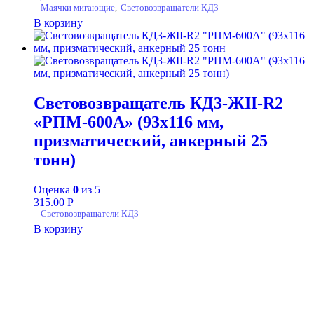
Маячки мигающие
,
Световозвращатели КД3
В корзину
Световозвращатель КД3-ЖII-R2
«РПМ-600А» (93х116 мм,
призматический, анкерный 25
тонн)
Оценка
0
из 5
315.00
Р
Световозвращатели КД3
В корзину
+7-911-732-14-30;
+7-911-998-81-01
mos@ekodorsnab.ru