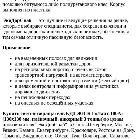
помощью битумного либо полиуретанового клея. Корпус
выполнен из пластика.
ЭкоДорСнаб
— это лучшие и ведущие решения на рынке,
которые выбирают специалисты, для сохранения жизни и
здоровья на дорогах и пешеходных переходах, обеспечивая
тем самым отличную пассивную безопасность.
Применение
:
на выделенных полосах для движения
для горизонтальной разметки дорог
на региональных дорогах, с очень высокой
транспортной нагрузкой, на автомагистралях
для временной и постоянной разметки (желтый цвет)
в целях контроля и информирования участников
дорожного движения
на пешеходных переходах
на опасных не освещённых участках
Купить световозвращатель КД3-ЖII-R1 «Лайт-100А»
(130х130 мм, плёночный, анкерный 3 тонны)
по ценам
производителя “ЭкоДорСнаб” в Санкт-Петербурге, Москве,
Рязани, Казани, Екатеринбурге, Краснодаре, Ростове-на-Дону,
Тюмени, Владивостоке, Омске, Туле, Волгограде, Саратове,