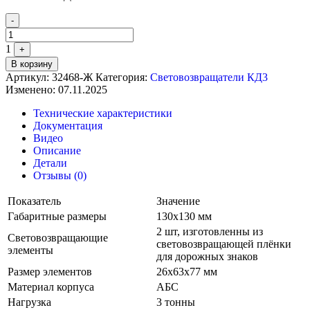
Quantity
-
1
+
В корзину
Артикул:
32468-Ж
Категория:
Световозвращатели КД3
Изменено: 07.11.2025
Технические характеристики
Документация
Видео
Описание
Детали
Отзывы (0)
Показатель
Значение
Габаритные размеры
130х130 мм
2 шт, изготовленны из
Световозвращающие
световозвращающей плёнки
элементы
для дорожных знаков
Размер элементов
26х63х77 мм
Материал корпуса
АБС
Нагрузка
3 тонны