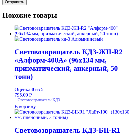
Похожие товары
Световозвращатель КД3-ЖII-R2
«Алформ-400А» (96х134 мм,
призматический, анкерный, 50
тонн)
Оценка
0
из 5
795.00
Р
Световозвращатели КД3
В корзину
Световозвращатель КД3-БII-R1