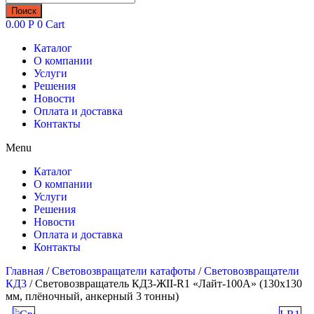
товаров
Поиск
0.00
Р
0
Cart
Каталог
О компании
Услуги
Решения
Новости
Оплата и доставка
Контакты
Menu
Каталог
О компании
Услуги
Решения
Новости
Оплата и доставка
Контакты
Главная
/
Световозвращатели катафоты
/
Световозвращатели
КД3
/ Световозвращатель КД3-ЖII-R1 «Лайт-100А» (130х130
мм, плёночный, анкерный 3 тонны)