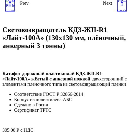
Prev
Next
СВЕТОВОЗВРАЩАТЕЛЬ
СВЕТОВОЗВРАЩАТЕЛЬ
КД3-БII-R2 "РПМ-600А"
КД3-БII-R1 "ЛАЙТ-100А"
Световозвращатель КД3-ЖII-R1
(93Х116 ММ,
(130Х130 ММ,
«Лайт-100А» (130х130 мм, плёночный,
анкерный 3 тонны)
ПЛАСТИКОВЫЙ,
ПЛАСТИКОВЫЙ,
АНКЕРНЫЙ 25 ТОНН)
АНКЕРНЫЙ 3 ТОННЫ)
Катафот дорожный пластиковый КД3-ЖII-R1
«Лайт-100А» жёлтый с анкерной ножкой
двухсторонний с
элементами пленочного типа из световозвращающей плёнки
Соответствие ГОСТ Р 32866-2014
Корпус из полиэтилена АБС
Сделано в Росии
Сертификат ТРТС
305.00
Р
с НДС