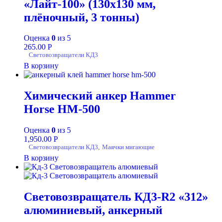
«Лайт-100» (130х130 мм,
плёночный, 3 тонны)
Оценка
0
из 5
265.00
Р
Световозвращатели КД3
В корзину
Химический анкер Hammer
Horse HM-500
Оценка
0
из 5
1,950.00
Р
Световозвращатели КД3
,
Маячки мигающие
В корзину
Световозвращатель КД3-R2 «312»
алюминиевый, анкерный