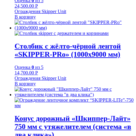
Оценка
0
из 5
24,500.00
Р
Ограждения Skipper Unit
В корзину
Столбик с жёлто-чёрной лентой
«SKIPPER-PRo» (1000х9000 мм)
Оценка
0
из 5
14,700.00
Р
Ограждения Skipper Unit
В корзину
Конус дорожный «Шкиппер-Лайт»
750 мм с утяжелителем (система «в
два клика»)