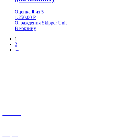
Оценка
0
из 5
1,250.00
Р
Ограждения Skipper Unit
В корзину
1
2
→
+7-911-732-14-30;
+7-911-998-81-01
mos@ekodorsnab.ru
195248, г. Санкт-Петербург, пр. Энергетиков, д. 37, лит. А,
оф. 502 Бизнес-центр «Лидер»
Каталог
О компании
Услуги