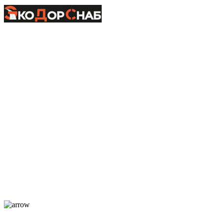
+7-911-732-14-30;
+7-911-998-81-01
mos@ekodorsnab.ru
195248, г. Санкт-Петербург, пр. Энергетиков, д. 37, лит. А,
оф. 502 Бизнес-центр «Лидер»
Каталог
О компании
Услуги
По отраслям
Новости
Оплата и доставка
Контакты