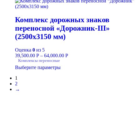
Комплекс дорожных знаков
переносной «Дорожник-III»
(2500х3150 мм)
Оценка
0
из 5
39,500.00
Р
–
64,000.00
Р
Комплексы переносные
Выберите параметры
1
2
→
+7-911-732-14-30;
+7-911-998-81-01
mos@ekodorsnab.ru
195248, г. Санкт-Петербург, пр. Энергетиков, д. 37, лит. А,
оф. 502 Бизнес-центр «Лидер»