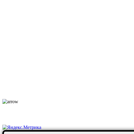
+7-911-998-81-01
mos@ekodorsnab.ru
195248, г. Санкт-Петербург, пр. Энергетиков, д. 37, лит. А,
оф. 502 Бизнес-центр «Лидер»
Каталог
О компании
Услуги
По отраслям
Новости
Оплата и доставка
Контакты
Постоянные клиенты