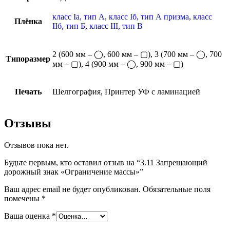
класс Iа, тип А
,
класс Iб, тип А призма
,
класс
Плёнка
IIб, тип Б
,
класс III, тип В
2 (600 мм – ◯, 600 мм – ▢), 3 (700 мм – ◯, 700
Типоразмер
мм – ▢), 4 (900 мм – ◯, 900 мм – ▢)
Печать
Шелгография, Принтер УФ с ламинацией
Отзывы
Отзывов пока нет.
Будьте первым, кто оставил отзыв на “3.11 Запрещающий
дорожный знак «Ограничение массы»”
Ваш адрес email не будет опубликован.
Обязательные поля
помечены
*
Ваша оценка
*