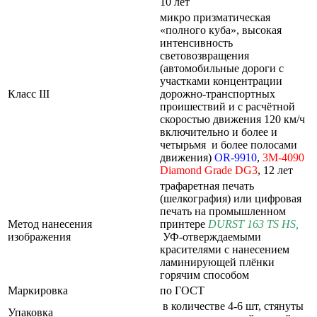
10 лет
микро призматическая
«полного куба», высокая
интенсивность
световозвращения
(автомобильные дороги с
участками концентрации
Класс III
дорожно-транспортных
проишествий и с расчётной
скоростью движения 120 км/ч
включительно и более и
четырьмя и более полосами
движения)
OR-9910
,
3M-4090
Diamond
Grade
DG3
, 12 лет
трафаретная печать
(шелкография) или цифровая
печать на промышленном
Метод нанесения
принтере
DURST 163 TS HS
,
изображения
УФ-отверждаемыми
красителями с нанесением
ламинирующей плёнки
горячим способом
Маркировка
по ГОСТ
в количестве 4-6 шт, стянуты
Упаковка