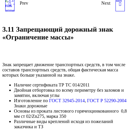
Prev
Next
3.10 ЗАПРЕЩАЮЩИЙ
3.12 ЗАПРЕЩАЮЩИЙ
ДОРОЖНЫЙ ЗНАК
ДОРОЖНЫЙ ЗНАК
3.11 Запрещающий дорожный знак
"ДВИЖЕНИЕ
"ОГРАНИЧЕНИЕ
«Ограничение массы»
ПЕШЕХОДОВ
МАССЫ,
ЗАПРЕЩЕНО"
ПРИХОДЯЩЕЙСЯ НА
Знак запрещает движение транспортных средств, в том числе
составов транспортных средств, общая фактическая масса
ОСЬ ТРАНСПОРТНОГО
которых больше указанной на знаке.
Наличие сертификата ТР ТС 014/2011
СРЕДСТВА"
Двойная отбортовка по всему периметру без заломов и
замятин, включая углы
Изготовление по
ГОСТ 32945-2014
,
ГОСТ Р 52290-2004
Знаки дорожные
Основы из проката листового горячеоцинкованного 0,8
мм ст 02/Zn275, марка 350
Различные виды креплений исходя из пожеланий
заказчика и ТЗ