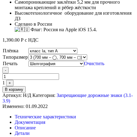
Самопроникающие заклёпки 5,2 мм для прочного
монтажа креплений и рёбер жёсткости
Высокотехнологичное оборудование для изготовления
ДЗ
Сделано в России
1,390.00
Р
с НДС
Плёнка
Типоразмер
Печать
Очистить
Quantity
-
1
+
В корзину
Артикул:
Н/Д
Категория:
Запрещающие дорожные знаки (3.1-
3.9)
Изменено: 01.09.2022
Технические характеристики
Документация
Описание
Детали