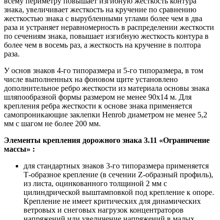
всему периметру повышает изгибную жесткость контура
знака, увеличивает жесткость на кручение по сравнению
жесткостью знака с вырубленными углами более чем в два
раза и устраняет неравномерность в распределении жесткости
по сечениям знака, повышает изгибную жесткость контура в
более чем в восемь раз, а жесткость на кручение в полтора
раза.
У основ знаков 4-го типоразмера и 5-го типоразмера, в том
числе выполненных на фоновом щите установлено
дополнительное ребро жесткости из материала основы знака
шляпообразной формы размером не менее 90х14 м. Для
крепления ребра жесткости к основе знака применяется
самопроникающие заклепки Henrob диаметром не менее 5,2
мм с шагом не более 200 мм.
Элементы крепления дорожного знака
3.11 «Ограничение
массы»
:
для стандартных знаков 3-го типоразмера применяется
Т-образное крепление (в сечении Z-образный профиль),
из листа, оцинкованного толщиной 2 мм с
цилиндрической выштамповкой под крепление к опоре.
Крепление не имеет критических для динамических
ветровых и снеговых нагрузок концентраторов
напряжений или увеличение напряжений в малых