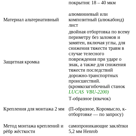
покрытия: 18 – 40 мкм
алюминиевый или
Материал альтернативный
композитный (алюкабонд)
лист
двойная отбортовка по всему
периметру без заломов и
замятен, включая углы, для
снижения тяжести травм в
случае телесного
повреждения при ударе о
Защитная кромка
знак, а также для снижения
тяжести последствий
дорожно-транспортных
происшествий.
(кромкозагибочный станок
LUCAS VBU-2200)
Т-образное (язычок)
Крепления для монтажа 2 мм
(П-образное, Коромысло, к-
отбортовке — по запросу)
Метод монтажа креплений и
самопроникающие заклёпки
рёбр жёсткости
5,2 мм Henrob