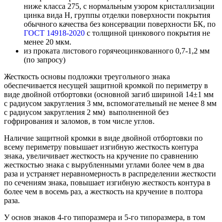
ниже класса 275, с нормальным узором кристаллизации
цинка вида Н, группы отделки поверхности покрытия
обычного качества без консервации поверхности БК, по
ГОСТ 14918-2020
с толщиной цинкового покрытия не
менее 20 мкм.
из проката листового горячеоцинкованного 0,7-1,2 мм
(по запросу)
Жесткость основы подложки треугольного знака
обеспечивается несущей защитной кромкой по периметру в
виде двойной отбортовки (основной загиб шириной 14±1 мм
с радиусом закругления 3 мм, вспомогательный не менее 8 мм
с радиусом закругления 2 мм) выполненной без
гофрирования и заломов, в том числе углов.
Наличие защитной кромки в виде двойной отбортовки по
всему периметру повышает изгибную жесткость контура
знака, увеличивает жесткость на кручение по сравнению
жесткостью знака с вырубленными углами более чем в два
раза и устраняет неравномерность в распределении жесткости
по сечениям знака, повышает изгибную жесткость контура в
более чем в восемь раз, а жесткость на кручение в полтора
раза.
У основ знаков 4-го типоразмера и 5-го типоразмера, в том