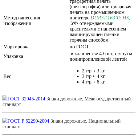
трафаретная печать
(шелкография) или цифровая
печать на промышленном
Метод нанесения
принтере
DURST 163 TS HS
,
изображения
УФ-отверждаемыми
красителями с нанесением
ламинирующей плёнки
горячим способом
Маркировка
по ГОСТ
в количестве 4-6 шт, стянуты
Упаковка
полипропиленовой лентой
2 т/р ≈ 3 кг
Вес
3 т/р ≈ 4 кг
4 т/р ≈ 6 кг
ГОСТ 32945-2014
Знаки дорожные, Межгосударственный
стандарт
ГОСТ Р 52290-2004
Знаки дорожные, Национальный
стандарт