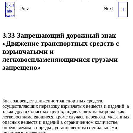
Prev
Next
3.32 ЗАПРЕЩАЮЩИЙ
СВЕТОВОЗВРАЩАТЕЛЬ
ДОРОЖНЫЙ ЗНАК
ДОРОЖНЫЙ КД4-БI-R3
3.33 Запрещающий дорожный знак
"ДВИЖЕНИЕ
КОШАЧИЙ ГЛАЗ ( 50 ММ,
«Движение транспортных средств с
взрывчатыми и
ТРАНСПОРТНЫХ
БЕЛЫЙ)
легковоспламеняющимися грузами
запрещено»
СРЕДСТВ С ОПАСНЫМИ
ГРУЗАМИ ЗАПРЕЩЕНО"
Знак запрещает движение транспортных средств,
осуществляющих перевозку взрывчатых веществ и изделий, а
также других опасных грузов, подлежащих маркировке как
легковоспламеняющиеся, кроме случаев перевозки указанных
опасных веществ и изделий в ограниченном количестве,
определяемом в порядке, установленном специальными
правилами перевозки.