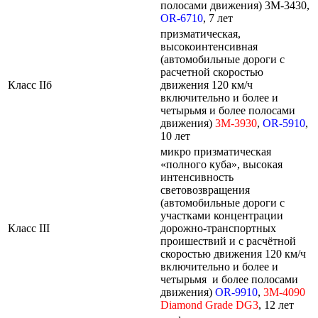
полосами движения) 3M-3430,
OR-6710
, 7 лет
призматическая,
высокоинтенсивная
(автомобильные дороги с
расчетной скоростью
Класс IIб
движения 120 км/ч
включительно и более и
четырьмя и более полосами
движения)
3M-3930
,
OR-5910
,
10 лет
микро призматическая
«полного куба», высокая
интенсивность
световозвращения
(автомобильные дороги с
участками концентрации
Класс III
дорожно-транспортных
проишествий и с расчётной
скоростью движения 120 км/ч
включительно и более и
четырьмя и более полосами
движения)
OR-9910
,
3M-4090
Diamond
Grade
DG3
, 12 лет