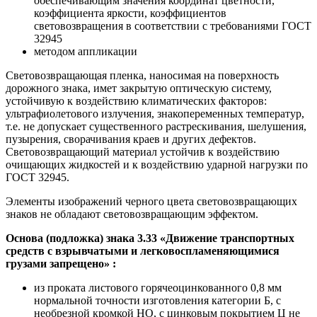
обеспечивающим значения координат цветности,
коэффициента яркости, коэффициентов
световозвращения в соответствии с требованиями ГОСТ
32945
методом аппликации
Световозвращающая пленка, наносимая на поверхность
дорожного знака, имет закрытую оптическую систему,
устойчивую к воздействию климатических факторов:
ультрафиолетового излучения, знакопеременных температур,
т.е. не допускает существенного растрескивания, шелушения,
пузырения, сворачивания краев и других дефектов.
Световозвращающий материал устойчив к воздействию
очищающих жидкостей и к воздействию ударной нагрузки по
ГОСТ 32945.
Элементы изображений черного цвета световозвращающих
знаков не обладают световозвращающим эффектом.
Основа (подложка) знака
3.33 «Движение транспортных
средств с взрывчатыми и легковоспламеняющимися
грузами запрещено»
:
из проката листового горячеоцинкованного 0,8 мм
нормальной точности изготовления категории Б, с
необрезной кромкой НО, с цинковым покрытием Ц не