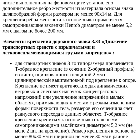
числе выполненных на фоновом щите установлено
дополнительное ребро жесткости из материала основы знака
шляпообразной формы размером не менее 90х14 м. Для
крепления ребра жесткости к основе знака применяется
самопроникающие заклепки Henrob диаметром не менее 5,2
мм с шагом не более 200 мм.
Элементы крепления дорожного знака
3.33 «Движение
транспортных средств с взрывчатыми и
легковоспламеняющимися грузами запрещено»
:
для стандартных знаков 3-го типоразмера применяется
Т-образное крепление (в сечении Z-образный профиль),
из листа, оцинкованного толщиной 2 мм с
цилиндрической выштамповкой под крепление к опоре.
Крепление не имеет критических для динамических
ветровых и снеговых нагрузок концентраторов
напряжений или увеличение напряжений в малых
областях, примыкающих к местам с резким изменением
формы поверхности тела, размеров его сечения за счет
радиусного перехода в данных областях. Т-образное
крепление крепиться к основе знака стальными
самопроникающими заклёпками диаметром 5,2 мм (не
мене 2 шт. на крепление). Размер крепления к основе не
менее 80х30 мм и шириной не менее 30 мм в районе