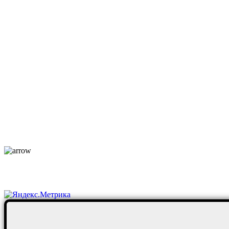
mos@ekodorsnab.ru
195248, г. Санкт-Петербург, пр. Энергетиков, д. 37, лит. А,
оф. 502 Бизнес-центр «Лидер»
Каталог
О компании
Услуги
По отраслям
Новости
Оплата и доставка
Контакты
Постоянные клиенты