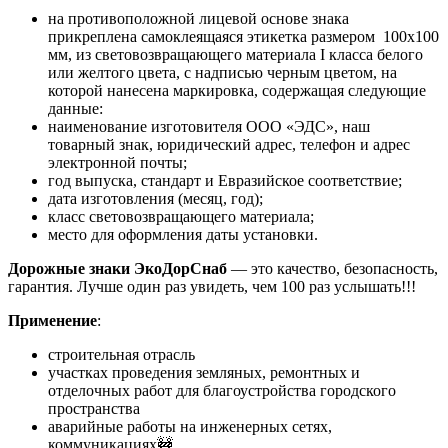
на противоположной лицевой основе знака
прикреплена самоклеящаяся этикетка размером 100х100
мм, из световозвращающего материала I класса белого
или желтого цвета, с надписью черным цветом, на
которой нанесена маркировка, содержащая следующие
данные:
наименование изготовителя ООО «ЭДС», наш
товарный знак, юридический адрес, телефон и адрес
электронной почты;
год выпуска, стандарт и Евразийское соответствие;
дата изготовления (месяц, год);
класс световозвращающего материала;
место для оформления даты установки.
Дорожные знаки ЭкоДорСнаб
— это качество, безопасность,
гарантия. Лучше один раз увидеть, чем 100 раз услышать!!!
Применение
:
строительная отрасль
участках проведения земляных, ремонтных и
отделочных работ для благоустройства городского
пространства
аварийные работы на инженерных сетях,
коммуникациях🚧