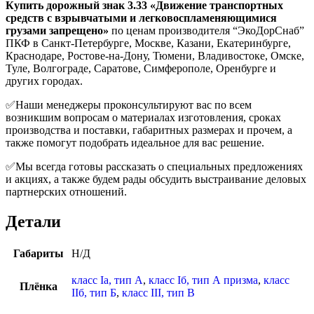
Купить дорожный знак 3.33 «Движение транспортных
средств с взрывчатыми и легковоспламеняющимися
грузами запрещено»
по ценам производителя “ЭкоДорСнаб”
ПКФ в Санкт-Петербурге, Москве, Казани, Екатеринбурге,
Краснодаре, Ростове-на-Дону, Тюмени, Владивостоке, Омске,
Туле, Волгограде, Саратове, Симферополе, Оренбурге и
других городах.
✅Наши менеджеры проконсультируют вас по всем
возникшим вопросам о материалах изготовления, сроках
производства и поставки, габаритных размерах и прочем, а
также помогут подобрать идеальное для вас решение.
✅Мы всегда готовы рассказать о специальных предложениях
и акциях, а также будем рады обсудить выстраивание деловых
партнерских отношений.
Детали
Габариты
Н/Д
класс Iа, тип А
,
класс Iб, тип А призма
,
класс
Плёнка
IIб, тип Б
,
класс III, тип В