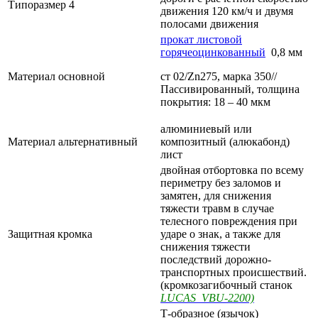
Типоразмер 4
движения 120 км/ч и двумя
полосами движения
прокат листовой
горячеоцинкованный
0,8 мм
Материал основной
ст 02/Zn275, марка 350//
Пассивированный, толщина
покрытия: 18 – 40 мкм
алюминиевый или
Материал альтернативный
композитный (алюкабонд)
лист
двойная отбортовка по всему
периметру без заломов и
замятен, для снижения
тяжести травм в случае
телесного повреждения при
Защитная кромка
ударе о знак, а также для
снижения тяжести
последствий дорожно-
транспортных происшествий.
(кромкозагибочный станок
LUCAS VBU-2200)
Т-образное (язычок)