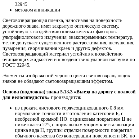
32945
методом аппликации
Световозвращающая пленка, наносимая на поверхность
дорожного знака, имет закрытую оптическую систему,
устойчивую к воздействию климатических факторов:
ультрафиолетового излучения, знакопеременных температур,
т.е. не допускает существенного растрескивания, шелушения,
пузырения, сворачивания краев и других дефектов.
Световозвращающий материал устойчив к воздействию
очищающих жидкостей и к воздействию ударной нагрузки по
ГОСТ 32945.
Элементы изображений черного цвета световозвращающих
знаков не обладают световозвращающим эффектом.
Основа (подложка) знака 5.13.3 «Выезд на дорогу с полосой
для велосипедистов»
производится
:
из проката листового горячеоцинкованного 0,8 мм
нормальной точности изготовления категории Б, с
необрезной кромкой НО, с цинковым покрытием Ц не
ниже класса 275, с нормальным узором кристаллизации
цинка вида Н, группы отделки поверхности покрытия
обычного качества без консервации поверхности БК, по