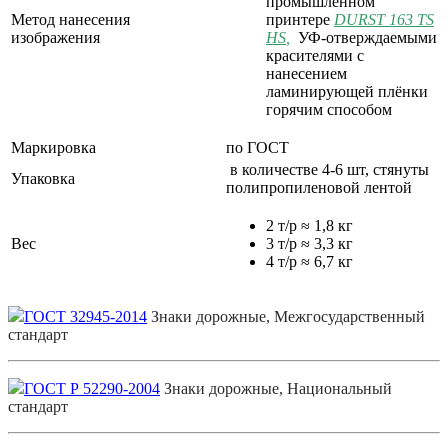
промышленном
Метод нанесения
принтере
DURST 163 TS
изображения
HS
,
УФ-отверждаемыми
красителями с
нанесением
ламинирующей плёнки
горячим способом
Маркировка
по ГОСТ
в количестве 4-6 шт, стянуты
Упаковка
полипропиленовой лентой
2 т/р ≈ 1,8 кг
Вес
3 т/р ≈ 3,3 кг
4 т/р ≈ 6,7 кг
ГОСТ 32945-2014
Знаки дорожные, Межгосударственный
стандарт
ГОСТ Р 52290-2004
Знаки дорожные, Национальный
стандарт