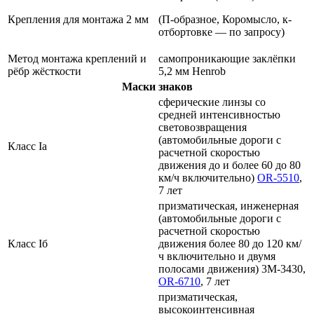
Крепления для монтажа 2 мм
(П-образное, Коромысло, к-
отбортовке — по запросу)
Метод монтажа креплений и
самопроникающие заклёпки
рёбр жёсткости
5,2 мм Henrob
Маски знаков
сферические линзы со
средней интенсивностью
световозвращения
(автомобильные дороги с
Класс Ia
расчетной скоростью
движения до и более 60 до 80
км/ч включительно)
OR-5510
,
7 лет
призматическая, инженерная
(автомобильные дороги с
расчетной скоростью
Класс Iб
движения более 80 до 120 км/
ч включительно и двумя
полосами движения) 3M-3430,
OR-6710
, 7 лет
призматическая,
высокоинтенсивная