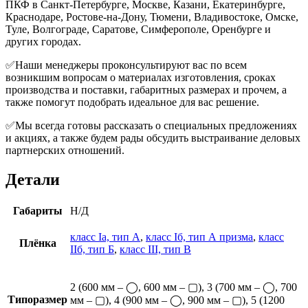
ПКФ в Санкт-Петербурге, Москве, Казани, Екатеринбурге,
Краснодаре, Ростове-на-Дону, Тюмени, Владивостоке, Омске,
Туле, Волгограде, Саратове, Симферополе, Оренбурге и
других городах.
✅Наши менеджеры проконсультируют вас по всем
возникшим вопросам о материалах изготовления, сроках
производства и поставки, габаритных размерах и прочем, а
также помогут подобрать идеальное для вас решение.
✅Мы всегда готовы рассказать о специальных предложениях
и акциях, а также будем рады обсудить выстраивание деловых
партнерских отношений.
Детали
Габариты
Н/Д
класс Iа, тип А
,
класс Iб, тип А призма
,
класс
Плёнка
IIб, тип Б
,
класс III, тип В
2 (600 мм – ◯, 600 мм – ▢), 3 (700 мм – ◯, 700
Типоразмер
мм – ▢), 4 (900 мм – ◯, 900 мм – ▢), 5 (1200