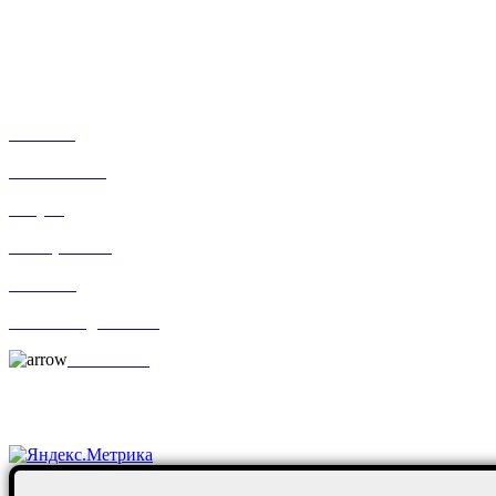
mos@ekodorsnab.ru
195248, г. Санкт-Петербург, пр. Энергетиков, д. 37, лит. А,
оф. 502 Бизнес-центр «Лидер»
Каталог
О компании
Услуги
По отраслям
Новости
Оплата и доставка
Контакты
Постоянные клиенты