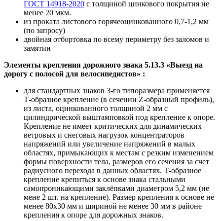
ГОСТ 14918-2020
с толщиной цинкового покрытия не
менее 20 мкм.
из проката листового горячеоцинкованного 0,7-1,2 мм
(по запросу)
двойная отбортовка по всему периметру без заломов и
замятин
Элементы крепления дорожного знака 5.13.3 «Выезд на
дорогу с полосой для велосипедистов» :
для стандартных знаков 3-го типоразмера применяется
Т-образное крепление (в сечении Z-образный профиль),
из листа, оцинкованного толщиной 2 мм с
цилиндрической выштамповкой под крепление к опоре.
Крепление не имеет критических для динамических
ветровых и снеговых нагрузок концентраторов
напряжений или увеличение напряжений в малых
областях, примыкающих к местам с резким изменением
формы поверхности тела, размеров его сечения за счет
радиусного перехода в данных областях. Т-образное
крепление крепиться к основе знака стальными
самопроникающими заклёпками диаметром 5,2 мм (не
мене 2 шт. на крепление). Размер крепления к основе не
менее 80х30 мм и шириной не менее 30 мм в районе
крепления к опоре для дорожных знаков.