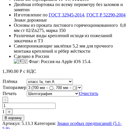
Двойная отбортовка по всему периметру без заломов и
замятин
Изготовление по
ГОСТ 32945-2014
,
ГОСТ Р 52290-2004
Знаки дорожные
Основы из проката листового горячеоцинкованного 0,8
мм ст 02/Zn275, марка 350
Различные виды креплений исходя из пожеланий
заказчика и ТЗ
Самопроникающие заклёпки 5,2 мм для прочного
монтажа креплений и рёбер жёсткости
Сделано в России
1,390.00
Р
с НДС
Плёнка
Типоразмер
Печать
Очистить
Quantity
-
1
+
В корзину
Артикул:
5.13.3
Категория:
Знаки особых предписаний (5.1-
5.9)