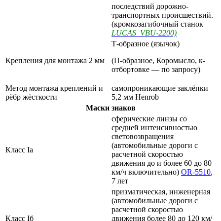
последствий дорожно-
транспортных происшествий.
(кромкозагибочный станок
LUCAS VBU-2200)
Т-образное (язычок)
Крепления для монтажа 2 мм
(П-образное, Коромысло, к-
отбортовке — по запросу)
Метод монтажа креплений и
самопроникающие заклёпки
рёбр жёсткости
5,2 мм Henrob
Маски знаков
сферические линзы со
средней интенсивностью
световозвращения
(автомобильные дороги с
Класс Ia
расчетной скоростью
движения до и более 60 до 80
км/ч включительно)
OR-5510
,
7 лет
призматическая, инженерная
(автомобильные дороги с
расчетной скоростью
Класс Iб
движения более 80 до 120 км/