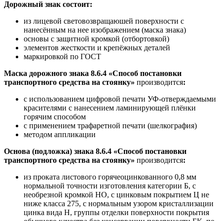
Дорожный знак состоит:
из лицевой световозвращаюшей поверхности с
нанесённым на нее изображением (маска знака)
основы с защитной кромкой (отбортовкой)
элементов жесткости и крепёжных деталей
маркировкой по ГОСТ
Маска дорожного знака 8.6.4 «Способ постановки
транспортного средства на стоянку»
производится
:
с использованием цифровой печати УФ-отверждаемыми
красителями с нанесением ламинирующей плёнки
горячим способом
с применением трафаретной печати (шелкография)
методом аппликации
Основа (подложка) знака 8.6.4 «Способ постановки
транспортного средства на стоянку»
производится
:
из проката листового горячеоцинкованного 0,8 мм
нормальной точности изготовления категории Б, с
необрезной кромкой НО, с цинковым покрытием Ц не
ниже класса 275, с нормальным узором кристаллизации
цинка вида Н, группы отделки поверхности покрытия