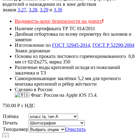
водителей о нахождении их в зоне действия
знаков
3.27
,
3.28
,
3.29
и
3.30
Видимость-залог безопасности на дороге
❗
Наличие сертификата ТР ТС 014/2011
Двойная отбортовка по всему периметру без заломов и
замятин
Изготовление по
ГОСТ 32945-2014
,
ГОСТ Р 52290-2004
Знаки дорожные
Основы из проката листового горячеоцинкованного 0,8
мм ст 02/Zn275, марка 350
Различные виды креплений исходя из пожеланий
заказчика и ТЗ
Самопроникающие заклёпки 5,2 мм для прочного
монтажа креплений и рёбер жёсткости
Сделано в России
750.00
Р
с НДС
Плёнка
Печать
Типоразмер
Очистить
Quantity
-