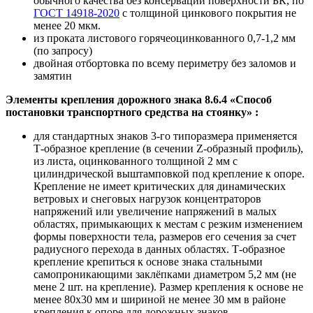
обычного качества без консервации поверхности БК, по
ГОСТ 14918-2020
с толщиной цинкового покрытия не
менее 20 мкм.
из проката листового горячеоцинкованного 0,7-1,2 мм
(по запросу)
двойная отбортовка по всему периметру без заломов и
замятин
Элементы крепления дорожного знака 8.6.4 «Способ
постановки транспортного средства на стоянку»
:
для стандартных знаков 3-го типоразмера применяется
Т-образное крепление (в сечении Z-образный профиль),
из листа, оцинкованного толщиной 2 мм с
цилиндрической выштамповкой под крепление к опоре.
Крепление не имеет критических для динамических
ветровых и снеговых нагрузок концентраторов
напряжений или увеличение напряжений в малых
областях, примыкающих к местам с резким изменением
формы поверхности тела, размеров его сечения за счет
радиусного перехода в данных областях. Т-образное
крепление крепиться к основе знака стальными
самопроникающими заклёпками диаметром 5,2 мм (не
мене 2 шт. на крепление). Размер крепления к основе не
менее 80х30 мм и шириной не менее 30 мм в районе
крепления к опоре для дорожных знаков.