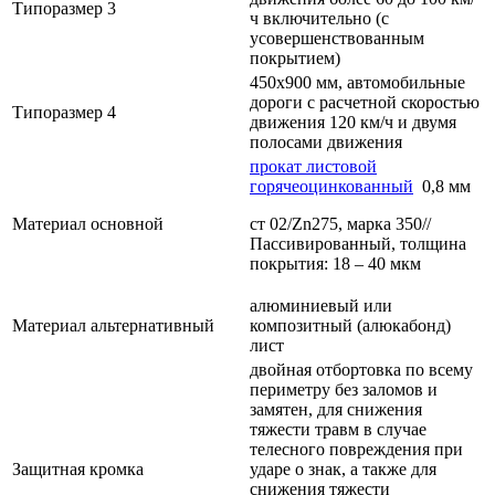
Типоразмер 3
ч включительно (с
усовершенствованным
покрытием)
450х900 мм, автомобильные
дороги с расчетной скоростью
Типоразмер 4
движения 120 км/ч и двумя
полосами движения
прокат листовой
горячеоцинкованный
0,8 мм
Материал основной
ст 02/Zn275, марка 350//
Пассивированный, толщина
покрытия: 18 – 40 мкм
алюминиевый или
Материал альтернативный
композитный (алюкабонд)
лист
двойная отбортовка по всему
периметру без заломов и
замятен, для снижения
тяжести травм в случае
телесного повреждения при
Защитная кромка
ударе о знак, а также для
снижения тяжести