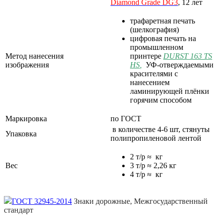
Diamond
Grade
DG3
, 12 лет
трафаретная печать
(шелкография)
цифровая печать на
промышленном
Метод нанесения
принтере
DURST 163 TS
изображения
HS
,
УФ-отверждаемыми
красителями с
нанесением
ламинирующей плёнки
горячим способом
Маркировка
по ГОСТ
в количестве 4-6 шт, стянуты
Упаковка
полипропиленовой лентой
2 т/р ≈ кг
Вес
3 т/р ≈ 2,26 кг
4 т/р ≈ кг
ГОСТ 32945-2014
Знаки дорожные, Межгосударственный
стандарт