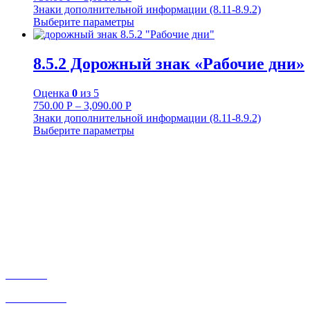
Знаки дополнительной информации (8.11-8.9.2)
Выберите параметры
8.5.2 Дорожный знак «Рабочие дни»
Оценка
0
из 5
750.00
Р
–
3,090.00
Р
Знаки дополнительной информации (8.11-8.9.2)
Выберите параметры
+7-911-732-14-30;
+7-911-998-81-01
mos@ekodorsnab.ru
195248, г. Санкт-Петербург, пр. Энергетиков, д. 37, лит. А,
оф. 502 Бизнес-центр «Лидер»
Каталог
О компании