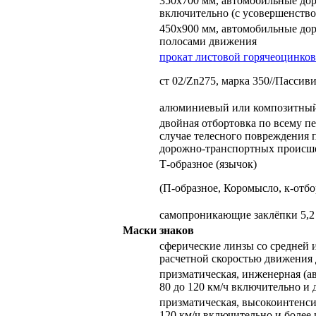
350х700 мм, автомобильные дор
включительно (с усовершенств
450х900 мм, автомобильные дор
полосами движения
прокат листовой горячеоцинко
ст 02/Zn275, марка 350//Пасси
алюминиевый или композитный
двойная отбортовка по всему пе
случае телесного повреждения п
дорожно-транспортных происш
Т-образное (язычок)
(П-образное, Коромысло, к-отбо
самопроникающие заклёпки 5,2
Маски знаков
сферические линзы со средней 
расчетной скоростью движения 
призматическая, инженерная (а
80 до 120 км/ч включительно и
призматическая, высокоинтенси
120 км/ч включительно и более