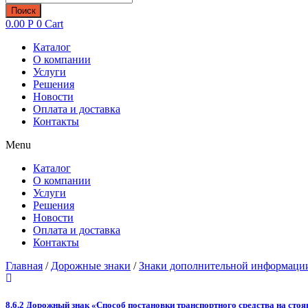
товаров
Поиск
0.00
Р
0
Cart
Каталог
О компании
Услуги
Решения
Новости
Оплата и доставка
Контакты
Menu
Каталог
О компании
Услуги
Решения
Новости
Оплата и доставка
Контакты
Главная
/
Дорожные знаки
/
Знаки дополнительной информации 
8.6.2 Дорожный знак «Способ постановки транспортного средства на стоя