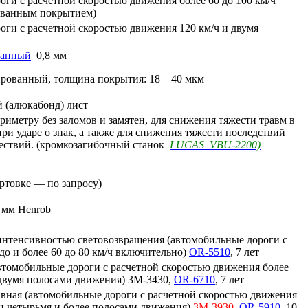
оги с расчетной скоростью движения более 60 до 100 км/ч
ованным покрытием)
оги с расчетной скоростью движения 120 км/ч и двумя
ванный
0,8 мм
вированный, толщина покрытия: 18 – 40 мкм
 (алюкабонд) лист
риметру без заломов и замятен, для снижения тяжести травм в
ри ударе о знак, а также для снижения тяжести последствий
ествий. (кромкозагибочный станок
LUCAS VBU-2200)
ртовке — по запросу)
 мм Henrob
интенсивностью световозвращения (автомобильные дороги с
до и более 60 до 80 км/ч включительно)
OR-5510
, 7 лет
втомобильные дороги с расчетной скоростью движения более
 двумя полосами движения) 3M-3430,
OR-6710
, 7 лет
вная (автомобильные дороги с расчетной скоростью движения
 и четырьмя и более полосами движения)
3M-3930
,
OR-5910
, 10