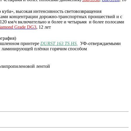
 куба», высокая интенсивность световозвращения
тками концентрации дорожно-транспортных проишествий и с
120 км/ч включительно и более и четырьмя и более полосами
iamond
Grade
DG3
, 12 лет
ография)
мышленном принтере
DURST 163 TS HS
,
УФ-отверждаемыми
м ламинирующей плёнки горячим способом
полипропиленовой лентой