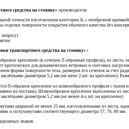
ртного средства на стоянку»
производится
:
льной точности изготовления категории Б, с необрезной кромко
ы отделки поверхности покрытия обычного качества без консер
 запросу)
мятин
вки транспортного средства на стоянку»
:
-образное крепление (в сечении Z-образный профиль), из листа,
ет критических для динамических ветровых и снеговых нагрузо
ием формы поверхности тела, размеров его сечения за счет ради
аклёпками диаметром 5,2 мм (не мене 2 шт. на крепление). Разм
ется П-образное крепление из шляпообразного профиля с пазом 
заявки на поставку. Шляпообразное крепление выполнены из ли
аклёпками диаметром 5,2 мм (не менее 4-х шт. на крепление)
омутами шириной не менее 25 мм, изготовленными из листа, оц
ями и полухомутами соответствующего диаметра 57, 76, 89 мм.
дорожных знаков.