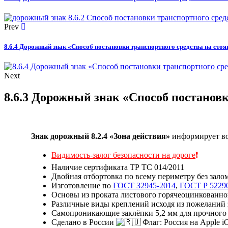
Prev
8.6.4 Дорожный знак «Способ постановки транспортного средства на стоя
Next
8.6.3 Дорожный знак «Способ постановк
Знак дорожный 8.2.4 «Зона действия»
информирует во
Видимость-залог безопасности на дороге
❗
Наличие сертификата ТР ТС 014/2011
Двойная отбортовка по всему периметру без зало
Изготовление по
ГОСТ 32945-2014
,
ГОСТ Р 5229
Основы из проката листового горячеоцинкованног
Различные виды креплений исходя из пожеланий 
Самопроникающие заклёпки 5,2 мм для прочного 
Сделано в России