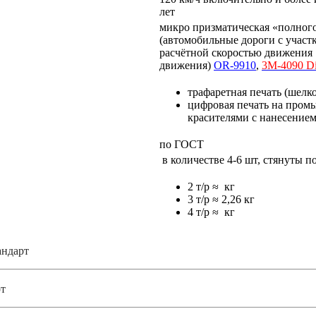
лет
микро призматическая «полного
(автомобильные дороги с учас
расчётной скоростью движения 
движения)
OR-9910
,
3M-4090 D
трафаретная печать (шелк
цифровая печать на про
красителями с нанесение
по ГОСТ
в количестве 4-6 шт, стянуты 
2 т/р ≈ кг
3 т/р ≈ 2,26 кг
4 т/р ≈ кг
андарт
т