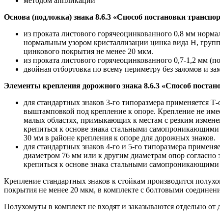
методом аппликации
Основа (подложка) знака 8.6.3 «Способ постановки транспо
из проката листового горячеоцинкованного 0,8 мм норма
нормальным узором кристаллизации цинка вида Н, групп
цинкового покрытия не менее 20 мкм.
из проката листового горячеоцинкованного 0,7-1,2 мм (по
двойная отбортовка по всему периметру без заломов и за
Элементы крепления дорожного знака 8.6.3 «Способ постано
для стандартных знаков 3-го типоразмера применяется Т
выштамповкой под крепление к опоре. Крепление не име
малых областях, примыкающих к местам с резким изменен
крепиться к основе знака стальными самопроникающими з
30 мм в районе крепления к опоре для дорожных знаков.
для стандартных знаков 4-го и 5-го типоразмера применя
диаметром 76 мм или к другим диаметрам опор согласно 
крепиться к основе знака стальными самопроникающими з
Крепление стандартных знаков к стойкам производится полух
покрытия не менее 20 мкм, в комплекте с болтовыми соединени
Полухомуты в комплект не входят и заказываются отдельно от 