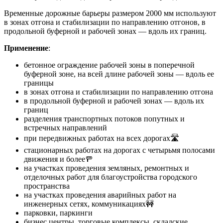
Временные дорожные барьеры размером 2000 мм используют
в зонах отгона и стабилизации по направлению отгонов, в
продольной буферной и рабочей зонах — вдоль их границ.
Применение
:
бетонное ограждение рабочей зоны в поперечной
буферной зоне, на всей длине рабочей зоны — вдоль ее
границы
в зонах отгона и стабилизации по направлению отгона
в продольной буферной и рабочей зонах — вдоль их
границ
разделения транспортных потоков попутных и
встречных направлений
при передвижных работах на всех дорогах🛣
стационарных работах на дорогах с четырьмя полосами
движения и более🚥
на участках проведения земляных, ремонтных и
отделочных работ для благоустройства городского
пространства
на участках проведения аварийных работ на
инженерных сетях, коммуникациях🚧
парковки, паркинги
бизнес центры, торговые комплексы, складские