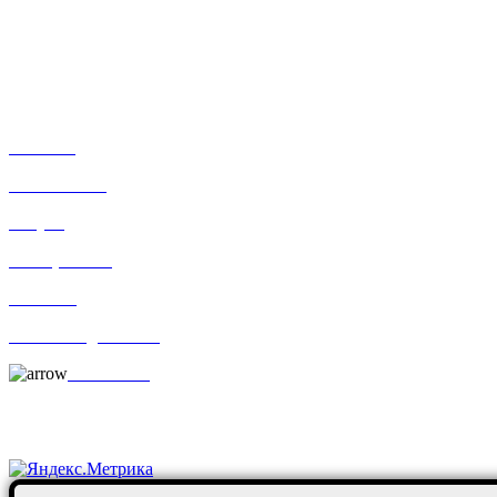
+7-911-998-81-01
mos@ekodorsnab.ru
195248, г. Санкт-Петербург, пр. Энергетиков, д. 37, лит. А,
оф. 502 Бизнес-центр «Лидер»
Каталог
О компании
Услуги
По отраслям
Новости
Оплата и доставка
Контакты
Постоянные клиенты