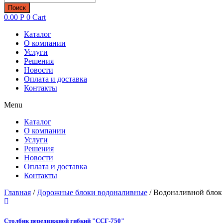
товаров
Поиск
0.00
Р
0
Cart
Каталог
О компании
Услуги
Решения
Новости
Оплата и доставка
Контакты
Menu
Каталог
О компании
Услуги
Решения
Новости
Оплата и доставка
Контакты
Главная
/
Дорожные блоки водоналивные
/ Водоналивной блок
Столбик передвижной гибкий "ССГ-750"