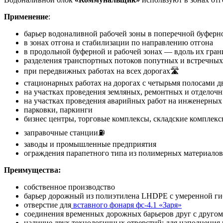
Применение
:
барьер водоналивной рабочей зоны в поперечной буферно
в зонах отгона и стабилизации по направлению отгона
в продольной буферной и рабочей зонах — вдоль их гран
разделения транспортных потоков попутных и встречны
при передвижных работах на всех дорогах🛣
стационарных работах на дорогах с четырьмя полосами д
на участках проведения земляных, ремонтных и отделочн
на участках проведения аварийных работ на инженерных
парковки, паркинги
бизнес центры, торговые комплексы, складские комплек
заправочные станции⛽
заводы и промышленные предприятия
ограждения парапетного типа из полимерных материало
Преимущества:
собственное производство
барьер дорожный из полиэтилена LHDPE с умеренной ги
отверстие для
вставного фонаря фс-4.1 «Заря»
соединения временных дорожных барьеров друг с другом 
наличие двух технологичных отверстий: для наполнения 