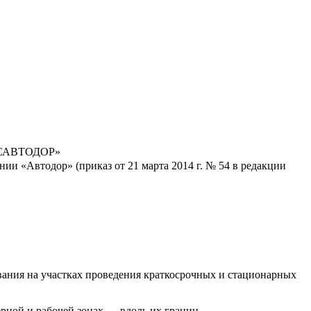
РОСАВТОДОР»
и «Автодор» (приказ от 21 марта 2014 г. № 54 в редакции
ания на участках проведения краткосрочных и стационарных
рной и рабочей зонах — вдоль их границ.