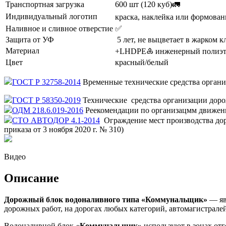
Транспортная загрузка
600 шт (120 куб)🚛
Индивидуальный логотип
краска, наклейка или формова
Наливное и сливное отверстие
✅
Защита от УФ
5 лет, не выцветает в жарком 
Материал
+LHDPE♶ инженерный полиэт
Цвет
красный/белый
ГОСТ Р 32758-2014
Временные технические средства орган
ГОСТ Р 58350-2019
Технические средства организации доро
ОДМ 218.6.019-2016
Реекомендации по организацмм движе
СТО АВТОДОР 4.1-2014
Ограждение мест производства доро
приказа от 3 ноября 2020 г. № 310)
Видео
Описание
Дорожный блок водоналивного типа «Коммунальщик»
— яв
дорожных работ, на дорогах любых категорий, автомагистралей
Водоналивной блок
«Коммунальщик»
используют в зонах отг