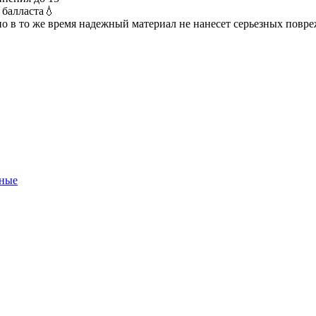
 балласта💧
но в то же время надежный материал не нанесет серьезных повр
вные