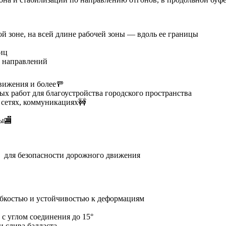
й зоне, на всей длине рабочей зоны — вдоль ее границы
иц
х направлений
вижения и более🚥
ых работ для благоустройства городского пространства
 сетях, коммуникациях🚧
сы🏬
в для безопасности дорожного движения
бкостью и устойчивостью к деформациям
с углом соединения до 15°
и слива балласта