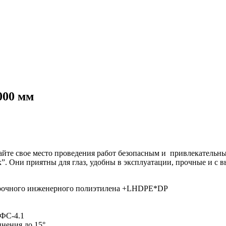
000 мм
айте свое место проведения работ безопасным и привлекатель
 Они приятны для глаз, удобны в эксплуатации, прочные и с 
прочного инженерного полиэтилена +LHDPE*DP
 ФС-4.1
инения до 15°