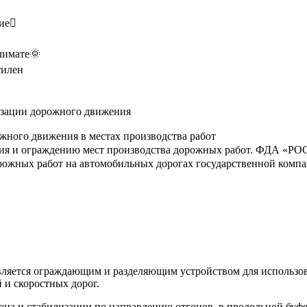
ние
климате🌞
илен
изации дорожного движения
жного движения в местах производства работ
ния и ограждению мест производства дорожных работ. ФДА «
жных работ на автомобильных дорогах государственной компани
ляется ограждающим и разделяющим устройством для использов
 и скоростных дорог.
она и стабилизации по направлению отгонов, в продольной буфе