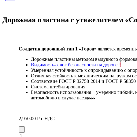
С ФОНАРЕМ ФС-4.1
Дорожная пластина с утяжелителем «Сол
"ЛЮКС-70"/15 КГ, ТИП Б
Солдатик дорожный тип 1 «Город»
является временн
Дорожные пластины методом выдувного формован
Видимость-залог безопасности на дороге
Умеренная устойчивость к опрокидыванию с опор
Отличная стойкость к механическим нагрузкам о
Соответсвие ГОСТ Р 32758-2014 и ГОСТ Р 58350
Система штебилирования
Безопасность использования – умеренно гибкий, 
автомобилю в случае наезда🚗
2,950.00
Р
с НДС
Quantity
-