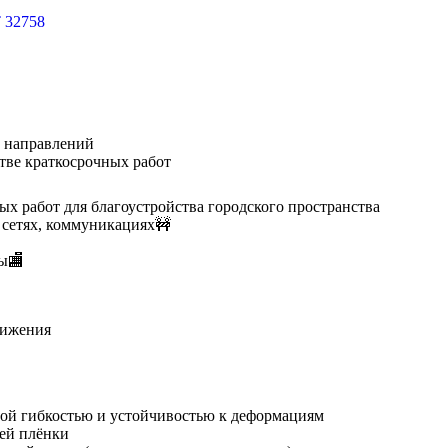
 32758
х направлений
тве краткосрочных работ
ых работ для благоустройства городского пространства
 сетях, коммуникациях🚧
сы🏬
вижения
ой гибкостью и устойчивостью к деформациям
ей плёнки