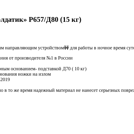
датик» Р657/Д80 (15 кг)
ым направляющим устройством🚧 для работы в ночное время сут
ия от производителя №1 в России
ным основанием- подставкой Д70 ( 10 кг)
снования ножки на излом
-2019
но в то же время надежный материал не нанесет серьезных повр