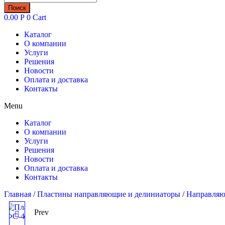
товаров
Поиск
0.00
Р
0
Cart
Каталог
О компании
Услуги
Решения
Новости
Оплата и доставка
Контакты
Menu
Каталог
О компании
Услуги
Решения
Новости
Оплата и доставка
Контакты
Главная
/
Пластины направляющие и делиниаторы
/
Направляю
Prev
ДОРОЖНАЯ ПЛАСТИНА