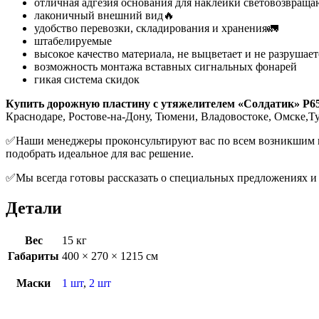
отличная адгезия основания для наклейки световозвращаю
лаконичный внешний вид🔥
удобство перевозки, складирования и хранения🚛
штабелируемые
высокое качество материала, не выцветает и не разрушает
возможность монтажа вставных сигнальных фонарей
гикая система скидок
Купить дорожную пластину с утяжелителем «Солдатик» Р657
Краснодаре, Ростове-на-Дону, Тюмени, Владовостоке, Омске,Ту
✅Наши менеджеры проконсультируют вас по всем возникшим воп
подобрать идеальное для вас решение.
✅Мы всегда готовы рассказать о специальных предложениях и 
Детали
Вес
15 кг
Габариты
400 × 270 × 1215 см
Маски
1 шт
,
2 шт