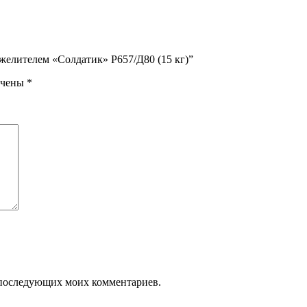
яжелителем «Солдатик» Р657/Д80 (15 кг)”
ечены
*
ля последующих моих комментариев.