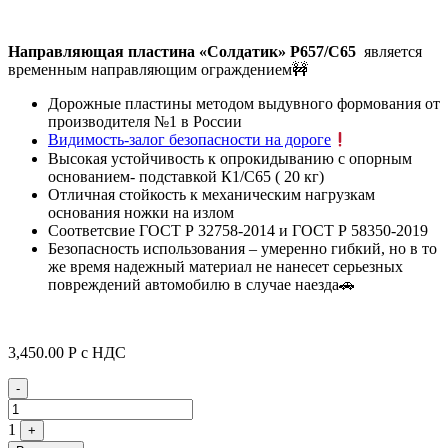
Направляющая пластина «Солдатик» Р657/С65
является
временным направляющим ограждением🚧
Дорожные пластины методом выдувного формования от
производителя №1 в России
Видимость-залог безопасности на дороге
Высокая устойчивость к опрокидыванию с опорным
основанием- подставкой К1/С65 ( 20 кг)
Отличная стойкость к механическим нагрузкам
основания ножки на излом
Соответсвие ГОСТ Р 32758-2014 и ГОСТ Р 58350-2019
Безопасность использования – умеренно гибкий, но в то
же время надежный материал не нанесет серьезных
повреждений автомобилю в случае наезда🚗
3,450.00
Р
с НДС
Quantity
-
1
+