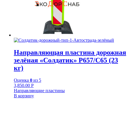
Направляющая пластина дорожная
зелёная «Солдатик» Р657/С65 (23
кг)
Оценка
0
из 5
3,850.00
Р
Направляющие пластины
В корзину
+7-911-732-14-30;
+7-911-998-81-01