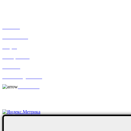
mos@ekodorsnab.ru
195248, г. Санкт-Петербург, пр. Энергетиков, д. 37, лит. А,
оф. 502 Бизнес-центр «Лидер»
Каталог
О компании
Услуги
По отраслям
Новости
Оплата и доставка
Контакты
Постоянные клиенты