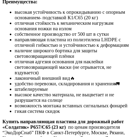
Преимущества:
высокая устойчивость к опрокидыванию с опорным
основанием- подставкой К1/С65 (20 кг)
отличная стойкость к механическим нагрузкам
основания ножки на излом
собственное производство от 500 шт в сутки
направляющая пластина из полиэтилена LHDPE с
отличной гибкостью и устойчивостью к деформациям
наличие широкого бортика для защиты
световозвращающей плёнки
отличная адгезия основания для наклейки
световозвращающей маски (не отрывается, не
вздувается)
лаконичный внешний вид🔥
удобство перевозки, складирования и хранения🚛
штабелируемые
высокое качество материала, не выцветает и не
разрушается на солнце
возможность монтажа вставных сигнальных фонарей
гикая система скидок
Купить направляющая пластина для дорожный работ
«Солдатик» Р657/С65 (23 кг)
по ценам производителя
“ЭкоДорСнаб” ПКФ в Санкт-Петербурге, Москве, Рязани,