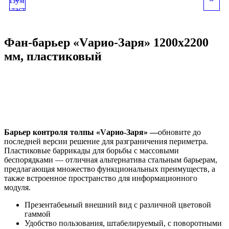
ИЗУМРУД» 1200Х2200
СОЛНЦЕ» 1200Х2200
Фан-барьер «Vарио-Заря» 1200х2200
ММ, ПЛАСТИКОВЫЙ
ММ, ПЛАСТИКОВЫЙ
мм, пластиковый
Барьер контроля толпы «Vарио-Заря» —
обновите до
последней версии решение для разграничения периметра.
Пластиковые баррикады для борьбы с массовыми
беспорядками — отличная альтернатива стальным барьерам,
предлагающая множество функциональных преимуществ, а
также встроенное пространство для информационного
модуля.
Презентабеьный внешний вид с различной цветовой
гаммой
Удобство пользования, штабелируемый, с поворотными