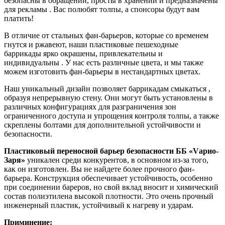
безопасны в обращении, просты в хранении и предназначены
для рекламы . Вас полюбят толпы, а спонсоры будут вам
платить!
В отличие от стальных фан-барьеров, которые со временем
гнутся и ржавеют, наши пластиковые пешеходные
баррикады ярко окрашены, привлекательны и
индивидуальны . У нас есть различные цвета, и мы также
можем изготовить фан-барьеры в нестандартных цветах.
Наш уникальный дизайн позволяет баррикадам смыкаться ,
образуя непрерывную стену. Они могут быть установлены в
различных конфигурациях для разграничения зон
ограниченного доступа и упрощения контроля толпы, а также
скреплены болтами для дополнительной устойчивости и
безопасности.
Пластиковый переносной барьер безопасности ББ «Vарио-
Заря»
уникален среди конкурентов, в основном из-за того,
как он изготовлен. Вы не найдете более прочного фан-
барьера. Конструкция обеспечивает устойчивость, особенно
при соединении бареров, но свой вклад вносит и химический
состав полиэтилена высокой плотности. Это очень прочный
инженерный пластик, устойчивый к нагреву и ударам.
Приминение: