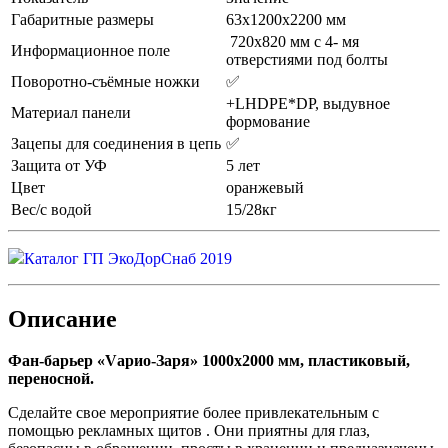
Габаритные размеры
63х1200х2200 мм
720х820 мм с 4- мя
Информационное поле
отверстиями под болты
Поворотно-съёмные ножки
✅
+LHDPE*DP, выдувное
Материал панели
формование
Зацепы для соединения в цепь
✅
Защита от УФ
5 лет
Цвет
оранжевый
Вес/с водой
15/28кг
Каталог ГП ЭкоДорСнаб 2019
Описание
Фан-барьер «Vарио-Заря» 1000х2000 мм, пластиковый,
переносной.
Сделайте свое мероприятие более привлекательным с
помощью рекламных щитов . Они приятны для глаз,