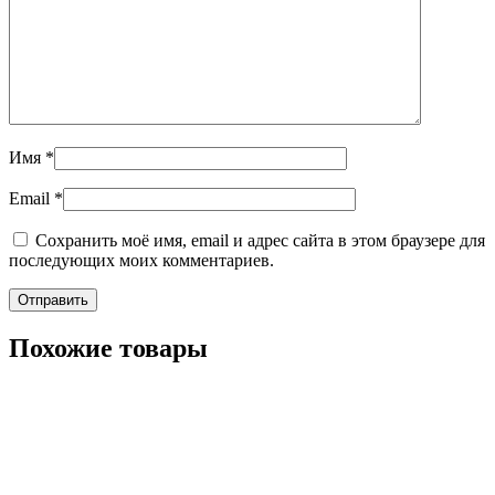
Имя
*
Email
*
Сохранить моё имя, email и адрес сайта в этом браузере для
последующих моих комментариев.
Похожие товары
+7-911-732-14-30;
+7-911-998-81-01
mos@ekodorsnab.ru