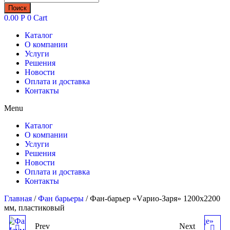
товаров
Поиск
0.00
Р
0
Cart
Каталог
О компании
Услуги
Решения
Новости
Оплата и доставка
Контакты
Menu
Каталог
О компании
Услуги
Решения
Новости
Оплата и доставка
Контакты
Главная
/
Фан барьеры
/ Фан-барьер «Vарио-Заря» 1200х2200
мм, пластиковый
Prev
Next
ФАН-БАРЬЕР «VАРИО-
ФАН-БАРЬЕР «VАРИО-