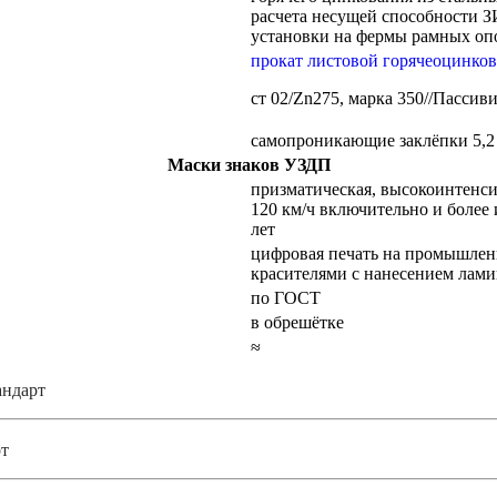
расчета несущей способности ЗИ
установки на фермы рамных оп
прокат листовой горячеоцинко
ст 02/Zn275, марка 350//Пасси
самопроникающие заклёпки 5,2
Маски знаков УЗДП
призматическая, высокоинтенси
120 км/ч включительно и более
лет
цифровая печать на промышле
красителями с нанесением лам
по ГОСТ
в обрешётке
≈
андарт
т