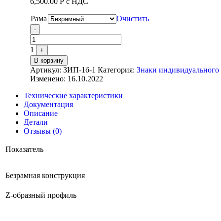
6,500.00
Р
с НДС
Рама
Очистить
Quantity
-
1
+
В корзину
Артикул:
ЗИП-1б-1
Категория:
Знаки индивидуального
Изменено: 16.10.2022
Технические характеристики
Документация
Описание
Детали
Отзывы (0)
Показатель
Безрамная конструкция
Z-образный профиль