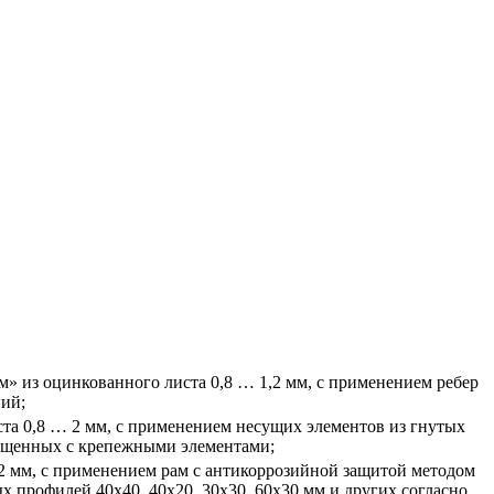
 м» из оцинкованного листа 0,8 … 1,2 мм, с применением ребер
ний;
ста 0,8 … 2 мм, с применением несущих элементов из гнутых
ещенных с крепежными элементами;
1,2 мм, с применением рам с антикоррозийной защитой методом
х профилей 40х40, 40х20, 30х30, 60х30 мм и других согласно