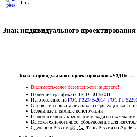
Prev
ЗНАК
ИНДИВИДУАЛЬНОГО
Знак индивидуального проектирования 
ПРОЕКТИРОВАНИЯ
«ЗИП», КЛАСС 1Б
Знаки игдивидуального проектирования «УЗДП» —
Видимость-залог безопасности на дороге
❗
Наличие сертификата ТР ТС 014/2011
Изготовление по
ГОСТ 32945-2014
,
ГОСТ Р 5229
Основы из проката листового горячеоцинкованног
Безрамные и рамные конструкции
Различные виды креплений исходя из пожеланий 
Высокотехнологичное оборудование для изготов
Сделано в России