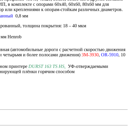
П, в комплекте с опорами 60х40, 60х60, 80х60 мм для
ор или креплениями к опорам-стойкам различных диаметров.
ванный
0,8 мм
вированный, толщина покрытия: 18 – 40 мкм
 мм Henrob
вная (автомобильные дороги с расчетной скоростью движения
 и четырьмя и более полосами движения)
3M-3930
,
OR-5910
, 10
нном принтере
DURST 163 TS HS
,
УФ-отверждаемыми
инирующей плёнки горячим способом