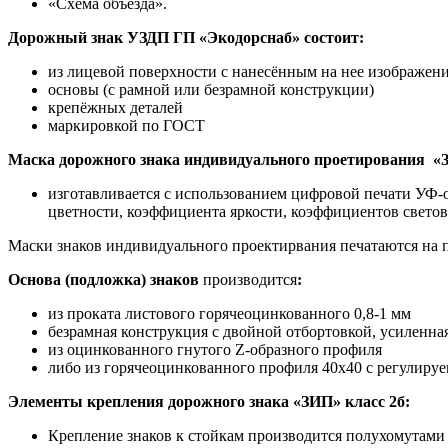
«Схема объезда».
Дорожный знак УЗДП ГП «Экодорснаб» состоит:
из лицевой поверхности с нанесённым на нее изображени
основы (с рамной или безрамной конструкции)
крепёжных деталей
маркировкой по ГОСТ
Маска дорожного знака индивидуального проетирования «З
изготавливается с использованием цифровой печати УФ
цветности, коэффициента яркости, коэффициентов свето
Маски знаков индивидуального проектирвания печатаются н
Основа (подложка) знаков
производится
:
из проката листового горячеоцинкованного 0,8-1 мм
безрамная конструкция с двойной отбортовкой, усиленна
из оцинкованного гнутого Z-образного профиля
либо из горячеоцинкованного профиля 40х40 с регулиру
Элементы крепления дорожного знака «ЗИП» класс 2б:
Крепление знаков к стойкам производится полухомутами