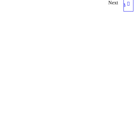
Next
ЗНАК
ИНДИВИДУАЛЬНОГО
ПРОЕКТИРОВАНИЯ
«ЗИП», КЛАСС 3