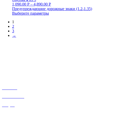
1,090.00
Р
–
4,890.00
Р
Предупреждающие дорожные знаки (1.2-1.35)
Выберите параметры
1
2
3
→
+7-911-732-14-30;
+7-911-998-81-01
mos@ekodorsnab.ru
195248, г. Санкт-Петербург, пр. Энергетиков, д. 37, лит. А,
оф. 502 Бизнес-центр «Лидер»
Каталог
О компании
Услуги