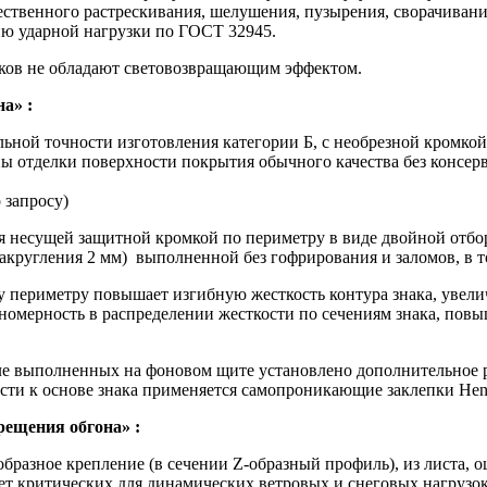
ущественного растрескивания, шелушения, пузырения, сворачива
ю ударной нагрузки по ГОСТ 32945.
ков не обладают световозвращающим эффектом.
на»
:
льной точности изготовления категории Б, с необрезной кромко
ы отделки поверхности покрытия обычного качества без консер
 запросу)
я несущей защитной кромкой по периметру в виде двойной отбо
закругления 2 мм) выполненной без гофрирования и заломов, в т
 периметру повышает изгибную жесткость контура знака, увели
номерность в распределении жесткости по сечениям знака, повыш
исле выполненных на фоновом щите установлено дополнительное 
сти к основе знака применяется самопроникающие заклепки Henr
прещения обгона»
:
-образное крепление (в сечении Z-образный профиль), из листа,
ет критических для динамических ветровых и снеговых нагрузо