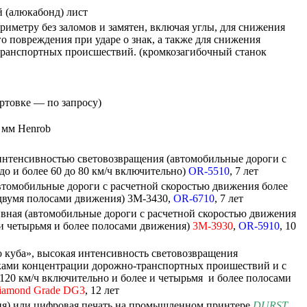
 (алюкабонд) лист
риметру без заломов и замятен, включая углы, для снижения
го повреждения при ударе о знак, а также для снижения
транспортных происшествий. (кромкозагибочный станок
ртовке — по запросу)
 мм Henrob
интенсивностью световозвращения (автомобильные дороги с
до и более 60 до 80 км/ч включительно)
OR-5510
, 7 лет
втомобильные дороги с расчетной скоростью движения более
 двумя полосами движения) 3M-3430,
OR-6710
, 7 лет
вная (автомобильные дороги с расчетной скоростью движения
 и четырьмя и более полосами движения)
3M-3930
,
OR-5910
, 10
 куба», высокая интенсивность световозвращения
тками концентрации дорожно-транспортных проишествий и с
120 км/ч включительно и более и четырьмя и более полосами
iamond
Grade
DG3
, 12 лет
фия) или цифровая печать на промышленном принтере
DURST