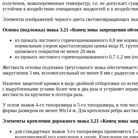
излучения, знакопеременных температур, т.е. не допускает с
устойчив к воздействию очищающих жидкостей и к воздействи
Элементы изображений черного цвета световозвращающих зна
Основа (подложка) знака
3.21 «Конец зоны запрещения обго
из проката листового горячеоцинкованного 0,8 мм норма
нормальным узором кристаллизации цинка вида Н, групп
цинкового покрытия не менее 20 мкм.
из проката листового горячеоцинкованного 0,7-1,2 мм (по
Жесткость основы подложки треугольного знака обеспечиваетс
закругления 3 мм, вспомогательный не менее 8 мм с радиусом 
Наличие защитной кромки в виде двойной отбортовки по всему
с вырубленными углами более чем в два раза и устраняет нерав
жесткость на кручение в полтора раза.
У основ знаков 4-го типоразмера и 5-го типоразмера, в том ч
формы размером не менее 90х14 м. Для крепления ребра жестко
Элементы крепления дорожного знака
3.21 «Конец зоны за
для стандартных знаков 3-го типоразмера применяется Т
выштамповкой под крепление к опоре. Крепление не име