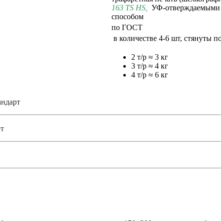
163 TS HS
,
УФ-отверждаемыми 
способом
по ГОСТ
в количестве 4-6 шт, стянуты 
2 т/р ≈ 3 кг
3 т/р ≈ 4 кг
4 т/р ≈ 6 кг
андарт
т