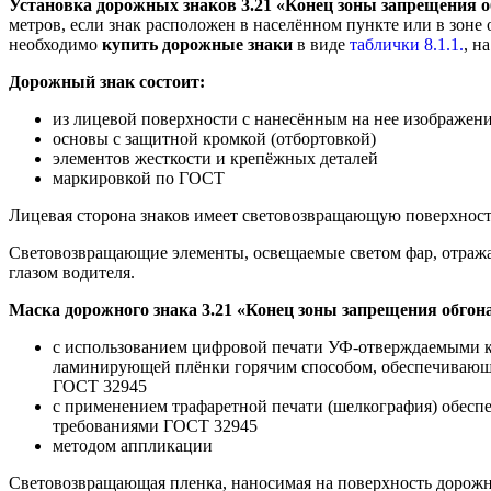
Установка дорожных знаков 3.21 «Конец зоны запрещения 
метров, если знак расположен в населённом пункте или в зоне
необходимо
купить дорожные знаки
в виде
таблички 8.1.1.
, н
Дорожный знак состоит:
из лицевой поверхности с нанесённым на нее изображени
основы с защитной кромкой (отбортовкой)
элементов жесткости и крепёжных деталей
маркировкой по ГОСТ
Лицевая сторона знаков имеет световозвращающую поверхность
Световозвращающие элементы, освещаемые светом фар, отражаю
глазом водителя.
Маска дорожного знака 3.21 «Конец зоны запрещения обгона
с использованием цифровой печати УФ-отверждаемыми кр
ламинирующей плёнки горячим способом, обеспечивающим
ГОСТ 32945
с применением трафаретной печати (шелкография) обесп
требованиями ГОСТ 32945
методом аппликации
Световозвращающая пленка, наносимая на поверхность дорожно