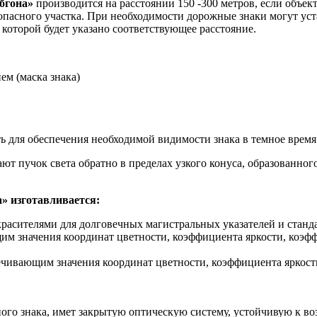
обгона»
производится на расстоянии 150 -300 метров, если объек
 опасного участка. При необходимости дорожные знаки могут уст
а которой будет указано соответствующее расстояние.
ем (маска знака)
 для обеспечения необходимой видимости знака в темное время 
т пучок света обратно в пределах узкого конуса, образованног
» изготавливается:
асителями для долговечных магистральных указателей и станд
 значения координат цветности, коэффициента яркости, коэфф
ечивающим значения координат цветности, коэффициента яркост
го знака, имет закрытую оптическую систему, устойчивую к во