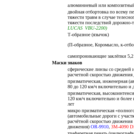
алюминиевый или композитный
двойная отбортовка по всему пе
тяжести травм в случае телесно
тяжести последствий дорожно-
LUCAS VBU-2200)
Т-образное (язычок)
(П-образное, Коромысло, к-отбо
самопроникающие заклёпки 5,2
Маски знаков
сферические линзы со средней 
расчетной скоростью движения 
призматическая, инженерная (а
80 до 120 км/ч включительно и
призматическая, высокоинтенси
120 км/ч включительно и более
лет
микро призматическая «полного
(автомобильные дороги с учас
расчётной скоростью движения 
движения)
OR-9910
,
3M-4090 D
трафаретная печать (шелкогра