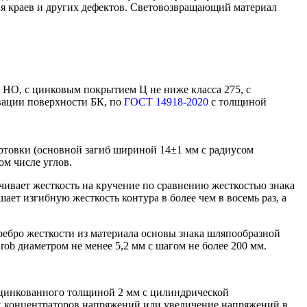
ния краев и других дефектов. Световозвращающий материал
й НО, с цинковым покрытием Ц не ниже класса 275, с
вации поверхности БК, по
ГОСТ 14918-2020
с толщиной
ртовки (основной загиб шириной 14±1 мм с радиусом
ом числе углов.
чивает жесткость на кручение по сравнению жесткостью знака
ает изгибную жесткость контура в более чем в восемь раз, а
ребро жесткости из материала основы знака шляпообразной
ob диаметром не менее 5,2 мм с шагом не более 200 мм.
 оцинкованного толщиной 2 мм с цилиндрической
к концентраторов напряжений или увеличение напряжений в