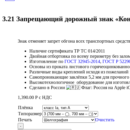
ДОРОЖНЫЙ ЗНАК
3.21 Запрещающий дорожный знак «Кон
"ОБГОН ЗАПРЕЩЕН"
Знак отменяет запрет обгона всех транспортных средств
Наличие сертификата ТР ТС 014/2011
Двойная отбортовка по всему периметру без зало
Изготовление по
ГОСТ 32945-2014
,
ГОСТ Р 5229
Основы из проката листового горячеоцинкованног
Различные виды креплений исходя из пожеланий 
Самопроникающие заклёпки 5,2 мм для прочного 
Высокотехнологичное оборудование для изготов
Сделано в России
1,390.00
Р
с НДС
Плёнка
Типоразмер
Печать
Очистить
Quantity
-