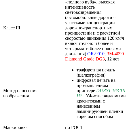
«полного куба», высокая
интенсивность
световозвращения
(автомобильные дороги с
участками концентрации
Класс III
дорожно-транспортных
проишествий и с расчётной
скоростью движения 120 км/ч
включительно и более и
четырьмя и более полосами
движения)
OR-9910
,
3M-4090
Diamond
Grade
DG3
, 12 лет
трафаретная печать
(шелкография)
цифровая печать на
промышленном
Метод нанесения
принтере
DURST 163 TS
изображения
HS
,
УФ-отверждаемыми
красителями с
нанесением
ламинирующей плёнки
горячим способом
Маркировка
по ГОСТ