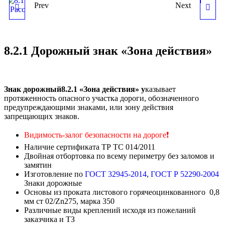
Prev
Next
8.1.4 ДОРОЖНЫЙ ЗНАК
8.2.2 ДОРОЖНЫЙ ЗНАК
«РАССТОЯНИЕ ДО
«ЗОНА ДЕЙСТВИЯ»
8.2.1 Дорожный знак «Зона действия»
ОБЪЕКТА»
Знак дорожный8.2.1 «Зона действия» у
казывает
протяженность опасного участка дороги, обозначенного
предупреждающими знаками, или зону действия
запрещающих знаков.
Видимость-залог безопасности на дороге
❗
Наличие сертификата ТР ТС 014/2011
Двойная отбортовка по всему периметру без заломов и
замятин
Изготовление по
ГОСТ 32945-2014
,
ГОСТ Р 52290-2004
Знаки дорожные
Основы из проката листового горячеоцинкованного 0,8
мм ст 02/Zn275, марка 350
Различные виды креплений исходя из пожеланий
заказчика и ТЗ