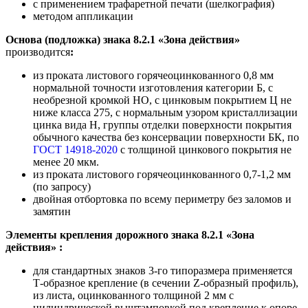
с применением трафаретной печати (шелкография)
методом аппликации
Основа (подложка) знака 8.2.1 «Зона действия»
производится
:
из проката листового горячеоцинкованного 0,8 мм
нормальной точности изготовления категории Б, с
необрезной кромкой НО, с цинковым покрытием Ц не
ниже класса 275, с нормальным узором кристаллизации
цинка вида Н, группы отделки поверхности покрытия
обычного качества без консервации поверхности БК, по
ГОСТ 14918-2020
с толщиной цинкового покрытия не
менее 20 мкм.
из проката листового горячеоцинкованного 0,7-1,2 мм
(по запросу)
двойная отбортовка по всему периметру без заломов и
замятин
Элементы крепления дорожного знака 8.2.1 «Зона
действия» :
для стандартных знаков 3-го типоразмера применяется
Т-образное крепление (в сечении Z-образный профиль),
из листа, оцинкованного толщиной 2 мм с
цилиндрической выштамповкой под крепление к опоре.