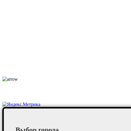
оф. 502 Бизнес-центр «Лидер»
Каталог
О компании
Услуги
По отраслям
Новости
Оплата и доставка
Контакты
Постоянные клиенты
Выбор города