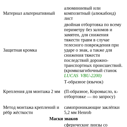
алюминиевый или
Материал альтернативный
композитный (алюкабонд)
лист
двойная отбортовка по всему
периметру без заломов и
замятен, для снижения
тяжести травм в случае
телесного повреждения при
Защитная кромка
ударе о знак, а также для
снижения тяжести
последствий дорожно-
транспортных происшествий.
(кромкозагибочный станок
LUCAS VBU-2200)
Т-образное (язычок)
Крепления для монтажа 2 мм
(П-образное, Коромысло, к-
отбортовке — по запросу)
Метод монтажа креплений и
самопроникающие заклёпки
рёбр жёсткости
5,2 мм Henrob
Маски знаков
сферические линзы со