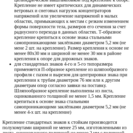
Крепление не имеет критических для динамических
ветровых и снеговых нагрузок концентраторов
напряжений или увеличение напряжений в малых
областях, примыкающих к местам с резким изменением
формы поверхности тела, размеров его сечения за счет
радиусного перехода в данных областях. Т-образное
крепление крепиться к основе знака стальными
самопроникающими заклёпками диаметром 5,2 мм (не
мене 2 шт. на крепление). Размер крепления к основе не
менее 80х30 мм и шириной не менее 30 мм в районе
крепления к опоре для дорожных знаков.
для стандартных знаков 4-го и 5-го типоразмера
применяется П-образное крепление из шляпообразного
профиля с пазом и вырезом для центрировки знака при
креплении к трубам диаметром 76 мм или к другим
диаметрам опор согласно заявки на поставку.
Шляпообразное крепление выполнены из листа,
оцинкованного толщиной не менее 1,5 мм. Крепление
крепиться к основе знака стальными
самопроникающими заклёпками диаметром 5,2 мм (не
менее 4-х шт. на крепление)
Крепление стандартных знаков к стойкам производится
полухомутами шириной не менее 25 мм, изготовленными из
листа, оцинкованного толщиной не менее 2 мм с толщиной