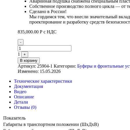
Аварийная подушка снабжена специальным плас
Собственное производство полного цикла — от т
Сделано в России!
Мы гордимся тем, что внесли значительный вклад
проектирование и разработку средств безопасно
835,000.00
Р
с НДС
Quantity
-
1
+
В корзину
Артикул:
25904-1
Категории:
Буферы и фронтальные ус
Изменено: 15.05.2026
Технические характеристики
Документация
Видео
Описание
Детали
Отзывы (0)
Показатель
Габариты в транспортном положении (ШхДхВ)