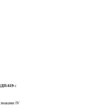
МДП-619
с
 знаками IV