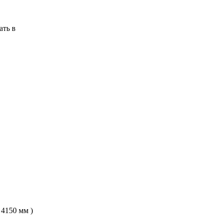
ать в
 4150 мм )