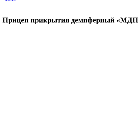
ДОРОЖНЫХ ЗНАКОВ
Прицеп прикрытия демпферный «МДП-61
РЕГИЛИРУЕМОЕ «П-
ОБРАЗНОЕ» (75Х600 ММ)