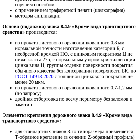
горячим способом
с применением трафаретной печати (шелкография)
методом аппликации
Основа (подложка) знака 8.4.9 «Кроме вида транспортного
средства»
производится
:
из проката листового горячеоцинкованного 0,8 мм
нормальной точности изготовления категории Б, с
необрезной кромкой НО, с цинковым покрытием Ц не
ниже класса 275, с нормальным узором кристаллизации
цинка вида Н, группы отделки поверхности покрытия
обычного качества без консервации поверхности БК, по
ГОСТ 14918-2020
с толщиной цинкового покрытия не
менее 20 мкм.
из проката листового горячеоцинкованного 0,7-1,2 мм
(по запросу)
двойная отбортовка по всему периметру без заломов и
замятин
Элементы крепления дорожного знака 8.4.9 «Кроме вида
транспортного средства»
:
для стандартных знаков 3-го типоразмера применяется
Т-образное крепление (в сечении Z-образный профиль),