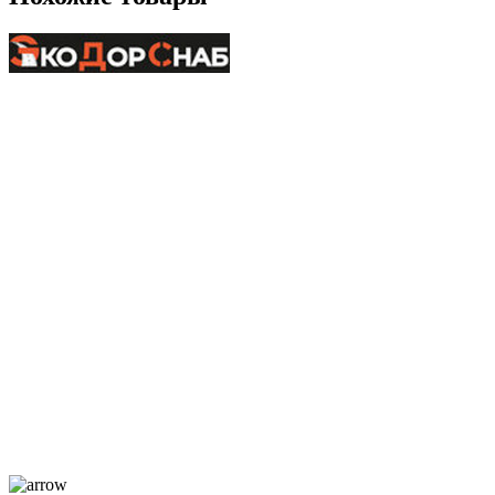
+7-911-732-14-30;
+7-911-998-81-01
mos@ekodorsnab.ru
195248, г. Санкт-Петербург, пр. Энергетиков, д. 37, лит. А,
оф. 502 Бизнес-центр «Лидер»
Каталог
О компании
Услуги
По отраслям
Новости
Оплата и доставка
Контакты