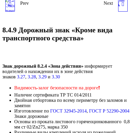
Prev
Next
8.25 ДОРОЖНЫЙ ЗНАК
8.4.10 ДОРОЖНЫЙ ЗНАК
«ЭКОЛОГИЧЕСКИЙ
«КРОМЕ ВИДА
8.4.9 Дорожный знак «Кроме вида
КЛАСС
ТРАНСПОРТНОГО
транспортного средства»
ТРАНСПОРТНОГО
СРЕДСТВА»
СРЕДСТВА»
Знак дорожный 8.2.4 «Зона действия»
информирует
водителей о нахождении их в зоне действия
знаков
3.27
,
3.28
,
3.29
и
3.30
Видимость-залог безопасности на дороге
❗
Наличие сертификата ТР ТС 014/2011
Двойная отбортовка по всему периметру без заломов и
замятин
Изготовление по
ГОСТ 32945-2014
,
ГОСТ Р 52290-2004
Знаки дорожные
Основы из проката листового горячеоцинкованного 0,8
мм ст 02/Zn275, марка 350
Различные виды креплений исходя из пожеланий