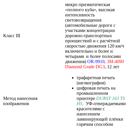
микро призматическая
«полного куба», высокая
интенсивность
световозвращения
(автомобильные дороги с
участками концентрации
Класс III
дорожно-транспортных
проишествий и с расчётной
скоростью движения 120 км/ч
включительно и более и
четырьмя и более полосами
движения)
OR-9910
,
3M-4090
Diamond
Grade
DG3
, 12 лет
трафаретная печать
(шелкография)
цифровая печать на
промышленном
Метод нанесения
принтере
DURST 163 TS
изображения
HS
,
УФ-отверждаемыми
красителями с
нанесением
ламинирующей плёнки
горячим способом