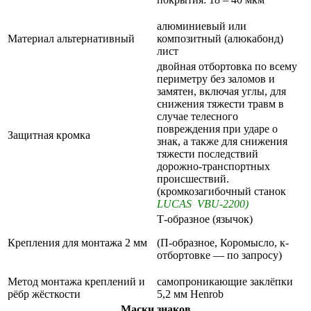
алюминиевый или
Материал альтернативный
композитный (алюкабонд)
лист
двойная отбортовка по всему
периметру без заломов и
замятен, включая углы, для
снижения тяжести травм в
случае телесного
повреждения при ударе о
Защитная кромка
знак, а также для снижения
тяжести последствий
дорожно-транспортных
происшествий.
(кромкозагибочный станок
LUCAS VBU-2200)
Т-образное (язычок)
Крепления для монтажа 2 мм
(П-образное, Коромысло, к-
отбортовке — по запросу)
Метод монтажа креплений и
самопроникающие заклёпки
рёбр жёсткости
5,2 мм Henrob
Маски знаков