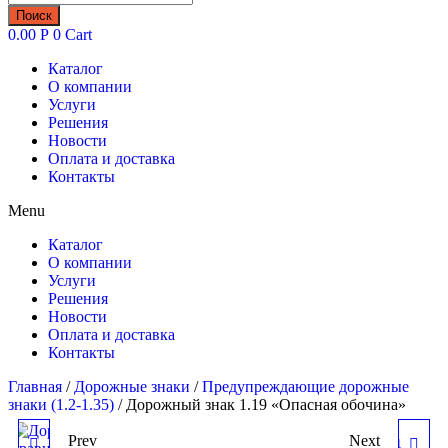
товаров
Поиск
0.00
Р
0
Cart
Каталог
О компании
Услуги
Решения
Новости
Оплата и доставка
Контакты
Menu
Каталог
О компании
Услуги
Решения
Новости
Оплата и доставка
Контакты
Главная
/
Дорожные знаки
/
Предупреждающие дорожные
знаки (1.2-1.35)
/ Дорожный знак 1.19 «Опасная обочина»
Prev
Next
ДОРОЖНЫЙ ЗНАК 1.18
ДОРОЖНЫЙ ЗНАК 1.20.1