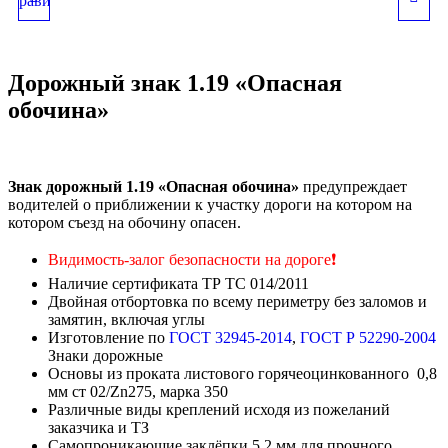
«ВЫБРОС ГРАВИЯ»
«СУЖЕНИЕ ДОРОГИ»
Дорожный знак 1.19 «Опасная
обочина»
Знак дорожный 1.19 «Опасная обочина»
предупреждает
водителей о приближении к участку дороги на котором на
котором съезд на обочину опасен.
Видимость-залог безопасности на дороге
❗
Наличие сертификата ТР ТС 014/2011
Двойная отбортовка по всему периметру без заломов и
замятин, включая углы
Изготовление по
ГОСТ 32945-2014
,
ГОСТ Р 52290-2004
Знаки дорожные
Основы из проката листового горячеоцинкованного 0,8
мм ст 02/Zn275, марка 350
Различные виды креплений исходя из пожеланий
заказчика и ТЗ
Самопроникающие заклёпки 5,2 мм для прочного