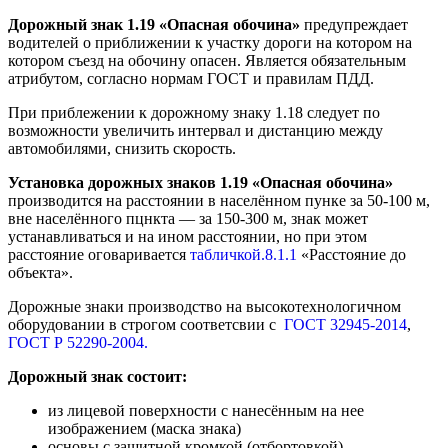
Дорожный знак 1.19 «Опасная обочина»
предупреждает
водителей о приближении к участку дороги на котором на
котором съезд на обочину опасен. Является обязательным
атрибутом, согласно нормам ГОСТ и правилам ПДД.
При приблежении к дорожному знаку 1.18 следует по
возможности увеличить интервал и дистанцию между
автомобилями, снизить скорость.
Установка дорожных знаков 1.19 «Опасная обочина»
производится на расстоянии в населённом пунке за 50-100 м,
вне населённого пцнкта — за 150-300 м, знак может
устанавливаться и на ином расстоянии, но при этом
расстояние оговаривается
табличкой.8.1.1
«Расстояние до
объекта».
Дорожные знаки производство на высокотехнологичном
оборудовании в строгом соответсвии с
ГОСТ 32945-2014
,
ГОСТ Р 52290-2004.
Дорожный знак состоит:
из лицевой поверхности с нанесённым на нее
изображением (маска знака)
основы с защитной кромкой (отбортовкой)