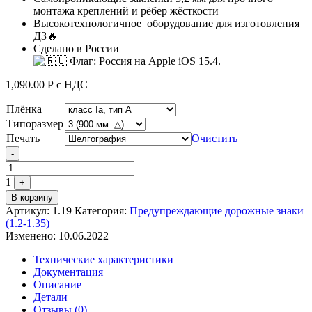
монтажа креплений и рёбер жёсткости
Высокотехнологичное оборудование для изготовления
ДЗ🔥
Сделано в России
1,090.00
Р
с НДС
Плёнка
Типоразмер
Печать
Очистить
Quantity
-
1
+
В корзину
Артикул:
1.19
Категория:
Предупреждающие дорожные знаки
(1.2-1.35)
Изменено: 10.06.2022
Технические характеристики
Документация
Описание
Детали
Отзывы (0)