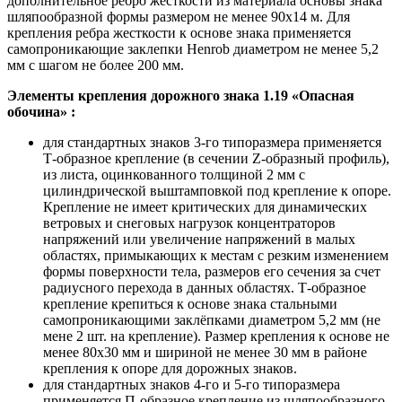
дополнительное ребро жесткости из материала основы знака
шляпообразной формы размером не менее 90х14 м. Для
крепления ребра жесткости к основе знака применяется
самопроникающие заклепки Henrob диаметром не менее 5,2
мм с шагом не более 200 мм.
Элементы крепления дорожного знака 1.19 «Опасная
обочина» :
для стандартных знаков 3-го типоразмера применяется
Т-образное крепление (в сечении Z-образный профиль),
из листа, оцинкованного толщиной 2 мм с
цилиндрической выштамповкой под крепление к опоре.
Крепление не имеет критических для динамических
ветровых и снеговых нагрузок концентраторов
напряжений или увеличение напряжений в малых
областях, примыкающих к местам с резким изменением
формы поверхности тела, размеров его сечения за счет
радиусного перехода в данных областях. Т-образное
крепление крепиться к основе знака стальными
самопроникающими заклёпками диаметром 5,2 мм (не
мене 2 шт. на крепление). Размер крепления к основе не
менее 80х30 мм и шириной не менее 30 мм в районе
крепления к опоре для дорожных знаков.
для стандартных знаков 4-го и 5-го типоразмера
применяется П-образное крепление из шляпообразного