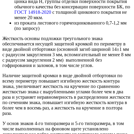
цинка вида Н, группы отделки поверхности покрытия
обычного качества без консервации поверхности БК, по
ГОСТ 14918-2020
с толщиной цинкового покрытия не
менее 20 мкм.
из проката листового горячеоцинкованного 0,7-1,2 мм
(по запросу)
Жесткость основы подложки треугольного знака
обеспечивается несущей защитной кромкой по периметру в
виде двойной отбортовки (основной загиб шириной 14±1 мм
с радиусом закругления 3 мм, вспомогательный не менее 8 мм
с радиусом закругления 2 мм) выполненной без
гофрирования и заломов, в том числе углов.
Наличие защитной кромки в виде двойной отбортовки по
всему периметру повышает изгибную жесткость контура
знака, увеличивает жесткость на кручение по сравнению
жесткостью знака с вырубленными углами более чем в два
раза и устраняет неравномерность в распределении жесткости
по сечениям знака, повышает изгибную жесткость контура в
более чем в восемь раз, а жесткость на кручение в полтора
раза.
У основ знаков 4-го типоразмера и 5-го типоразмера, в том
числе выполненных на фоновом щите установлено