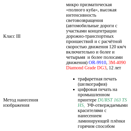
микро призматическая
«полного куба», высокая
интенсивность
световозвращения
(автомобильные дороги с
участками концентрации
Класс III
дорожно-транспортных
проишествий и с расчётной
скоростью движения 120 км/ч
включительно и более и
четырьмя и более полосами
движения)
OR-9910
,
3M-4090
Diamond
Grade
DG3
, 12 лет
трафаретная печать
(шелкография)
цифровая печать на
промышленном
Метод нанесения
принтере
DURST 163 TS
изображения
HS
,
УФ-отверждаемыми
красителями с
нанесением
ламинирующей плёнки
горячим способом