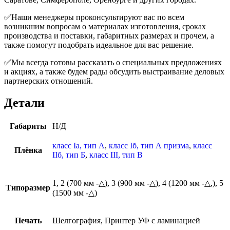
✅Наши менеджеры проконсультируют вас по всем
возникшим вопросам о материалах изготовления, сроках
производства и поставки, габаритных размерах и прочем, а
также помогут подобрать идеальное для вас решение.
✅Мы всегда готовы рассказать о специальных предложениях
и акциях, а также будем рады обсудить выстраивание деловых
партнерских отношений.
Детали
Габариты
Н/Д
класс Iа, тип А
,
класс Iб, тип А призма
,
класс
Плёнка
IIб, тип Б
,
класс III, тип В
1, 2 (700 мм -△), 3 (900 мм -△), 4 (1200 мм -△,), 5
Типоразмер
(1500 мм -△)
Печать
Шелгография, Принтер УФ с ламинацией