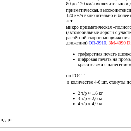
80 до 120 км/ч включительно и
призматическая, высокоинтенси
120 км/ч включительно и более
лет
микро призматическая «полного
(автомобильные дороги с учас
расчётной скоростью движения 
движения)
OR-9910
,
3M-4090 D
трафаретная печать (шелк
цифровая печать на про
красителями с нанесение
по ГОСТ
в количестве 4-6 шт, стянуты 
2 т/р ≈ 1,6 кг
3 т/р ≈ 2,6 кг
4 т/р ≈ 4,9 кг
андарт