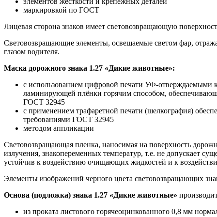
элементов жесткости и крепёжных деталей
маркировкой по ГОСТ
Лицевая сторона знаков имеет световозвращающую поверхность
Световозвращающие элементы, освещаемые светом фар, отражаю
глазом водителя.
Маска дорожного знака 1.27 «Дикие животные»:
с использованием цифровой печати УФ-отверждаемыми кр
ламинирующей плёнки горячим способом, обеспечивающим
ГОСТ 32945
с применением трафаретной печати (шелкография) обесп
требованиями ГОСТ 32945
методом аппликации
Световозвращающая пленка, наносимая на поверхность дорожно
излучения, знакопеременных температур, т.е. не допускает с
устойчив к воздействию очищающих жидкостей и к воздействи
Элементы изображений черного цвета световозвращающих зна
Основа (подложка) знака 1.27 «Дикие животные»
производи
из проката листового горячеоцинкованного 0,8 мм норма