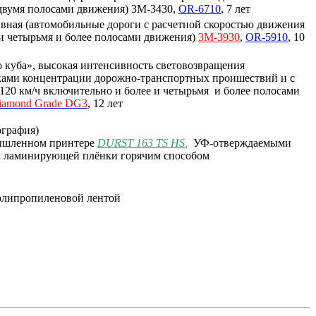
 двумя полосами движения) 3M-3430,
OR-6710
, 7 лет
вная (автомобильные дороги с расчетной скоростью движения
 и четырьмя и более полосами движения)
3M-3930
,
OR-5910
, 10
 куба», высокая интенсивность световозвращения
тками концентрации дорожно-транспортных проишествий и с
120 км/ч включительно и более и четырьмя и более полосами
iamond
Grade
DG3
, 12 лет
ография)
мышленном принтере
DURST 163 TS HS
,
УФ-отверждаемыми
м ламинирующей плёнки горячим способом
полипропиленовой лентой