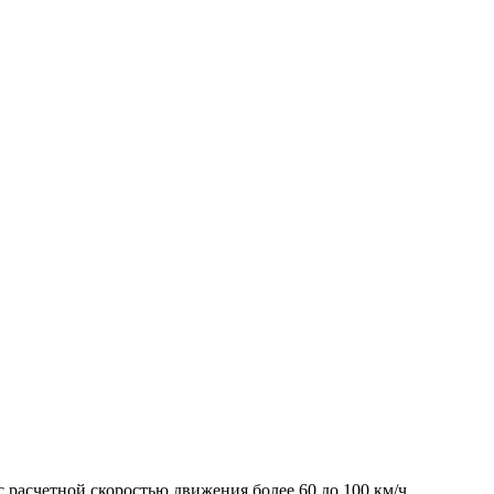
 расчетной скоростью движения более 60 до 100 км/ч