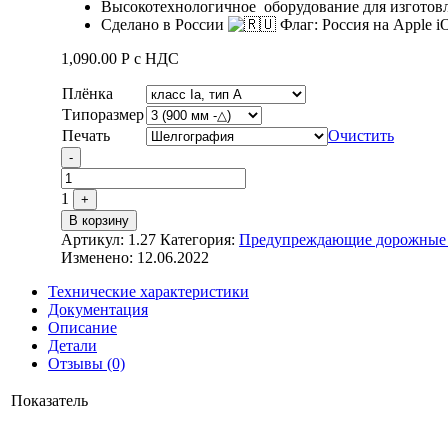
Высокотехнологичное оборудование для изготов
Сделано в России
1,090.00
Р
с НДС
Плёнка
Типоразмер
Печать
Очистить
Quantity
-
1
+
В корзину
Артикул:
1.27
Категория:
Предупреждающие дорожные зн
Изменено: 12.06.2022
Технические характеристики
Документация
Описание
Детали
Отзывы (0)
Показатель