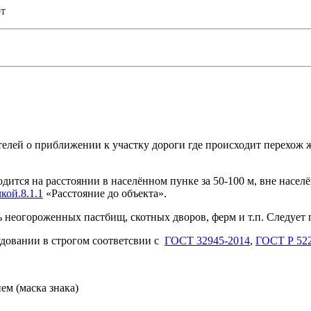
т
елей о приближении к участку дороги где происходит перехож 
дится на расстоянии в населённом пунке за 50-100 м, вне насел
кой.8.1.1
«Расстояние до объекта».
ь неогороженных пастбищ, скотных дворов, ферм и т.п. Следует
довании в строгом соответсвии с
ГОСТ 32945-2014
,
ГОСТ Р 522
ем (маска знака)