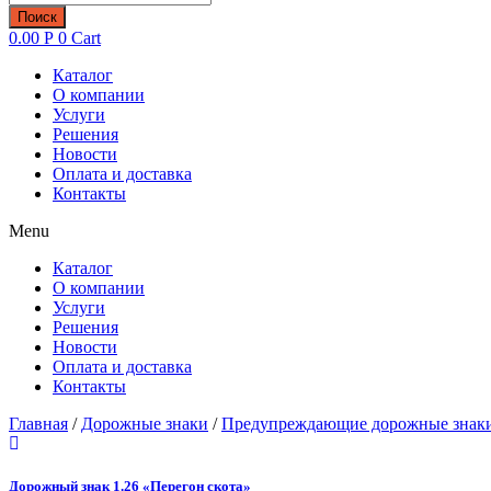
товаров
Поиск
0.00
Р
0
Cart
Каталог
О компании
Услуги
Решения
Новости
Оплата и доставка
Контакты
Menu
Каталог
О компании
Услуги
Решения
Новости
Оплата и доставка
Контакты
Главная
/
Дорожные знаки
/
Предупреждающие дорожные знаки 
Дорожный знак 1.26 «Перегон скота»