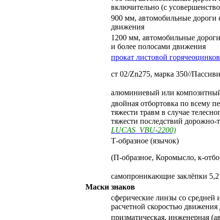
включительно (с усовершенств
900 мм, автомобильные дороги 
движения
1200 мм, автомобильные дороги
и более полосами движения
прокат листовой горячеоцинко
ст 02/Zn275, марка 350//Пасси
алюминиевый или композитный
двойная отбортовка по всему пе
тяжести травм в случае телесно
тяжести последствий дорожно-
LUCAS VBU-2200)
Т-образное (язычок)
(П-образное, Коромысло, к-отбо
самопроникающие заклёпки 5,2
Маски знаков
сферические линзы со средней 
расчетной скоростью движения 
призматическая, инженерная (а