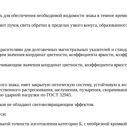
 для обеспечения необходимой видимости знака в темное время 
т пучок света обратно в пределах узкого конуса, образованног
асителями для долговечных магистральных указателей и станд
 значения координат цветности, коэффициента яркости, коэфф
ечивающим значения координат цветности, коэффициента яркост
го знака, имет закрытую оптическую систему, устойчивую к во
ущественного растрескивания, шелушения, пузырения, сворачива
ю ударной нагрузки по ГОСТ 32945.
ков не обладают световозвращающим эффектом.
тся
:
льной точности изготовления категории Б, с необрезной кромко