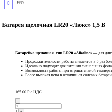
Prev
ИСКУССТВЕННАЯ
ДОРОЖНАЯ
Батарея щелочная LR20 «Люкс» 1,5 В
НЕРОВНОСТЬ ИДН-1100
СЕРИЯ Е, ЖЕЛТАЯ
ЦЕНТРАЛЬНАЯ ЧАСТЬ
Батарейка щелочная тип LR20 «Alkaline» —
для дли
Продолжительности работы элементов в 5 раз бо
Идеально подходит для питания сигнальных фона
Возможность работы при отрицательной температ
Более высокая цена в отличии от солевых батар
165.00
Р
с НДС
Quantity
-
1
+