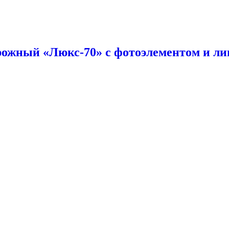
рожный «Люкс-70» с фотоэлементом и ли
оф. 502 Бизнес-центр «Лидер»