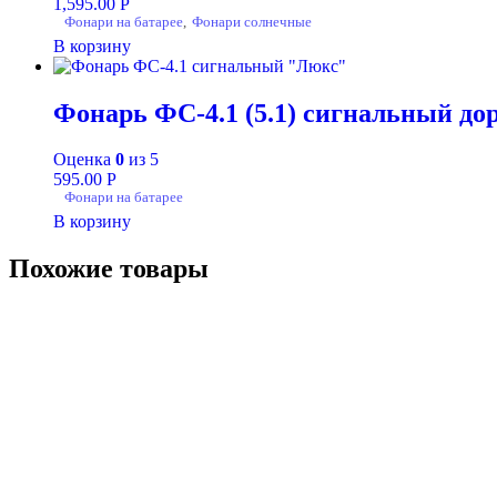
1,595.00
Р
Фонари на батарее
,
Фонари солнечные
В корзину
Фонарь ФС-4.1 (5.1) сигнальный до
Оценка
0
из 5
595.00
Р
Фонари на батарее
В корзину
Похожие товары
+7-911-732-14-30;
+7-911-998-81-01
mos@ekodorsnab.ru
195248, г. Санкт-Петербург, пр. Энергетиков, д. 37, лит. А, 
Каталог