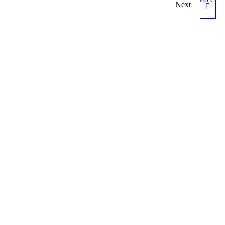
Next
ОГРАЖДЕНИЕ «ВАРИО-
ОПТИ ЛЭД» 2000 ММ, С
ПОДСТАВКАМИ С1