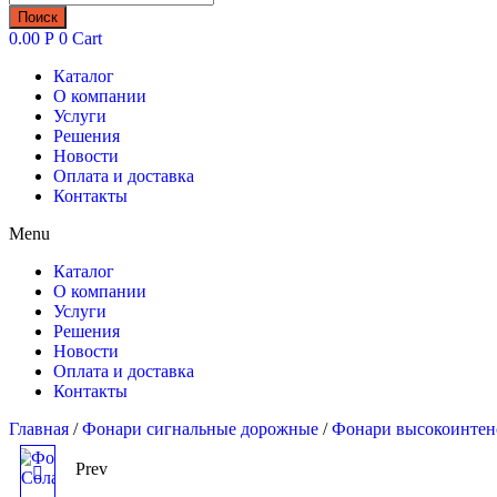
товаров
Поиск
0.00
Р
0
Cart
Каталог
О компании
Услуги
Решения
Новости
Оплата и доставка
Контакты
Menu
Каталог
О компании
Услуги
Решения
Новости
Оплата и доставка
Контакты
Главная
/
Фонари сигнальные дорожные
/
Фонари высокоинте
Prev
ФОНАРЬ ФСА-5.1