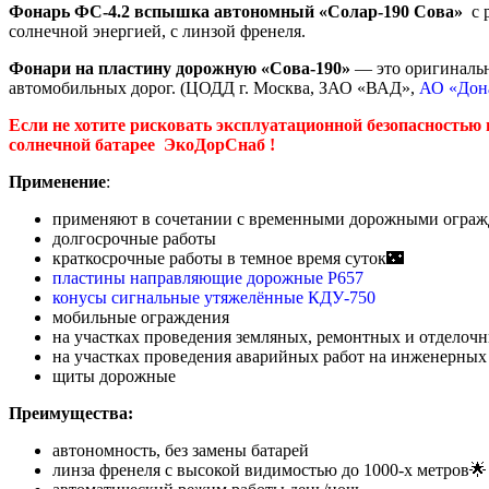
Фонарь ФС-4.2 вспышка автономный «Солар-190 Сова»
с 
солнечной энергией, с линзой френеля.
Фонари на пластину дорожную «Сова-190»
— это оригинальн
автомобильных дорог. (ЦОДД г. Москва, ЗАО «ВАД»,
АО «Дон
Если не хотите рисковать эксплуатационной безопасностью 
солнечной батарее ЭкоДорСнаб !
Применение
:
применяют в сочетании с временными дорожными огра
долгосрочные работы
краткосрочные работы в темное время суток🌃
пластины направляющие дорожные Р657
конусы сигнальные утяжелённые КДУ-750
мобильные ограждения
на участках проведения земляных, ремонтных и отделочн
на участках проведения аварийных работ на инженерных
щиты дорожные
Преимущества:
автономность, без замены батарей
линза френеля с высокой видимостью до 1000-х метров🌟