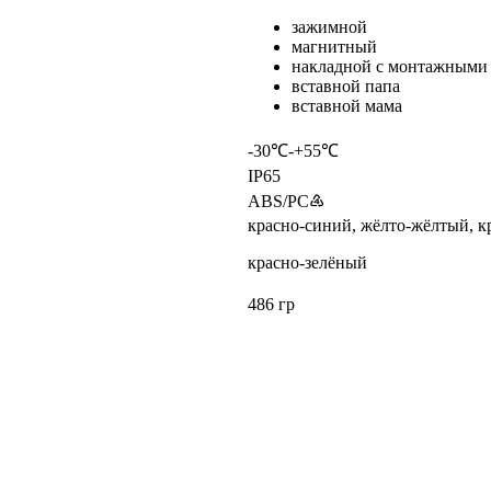
зажимной
магнитный
накладной с монтажными
вставной папа
вставной мама
-30℃-+55℃
IP65
ABS/PC♶
красно-синий, жёлто-жёлтый, к
красно-зелёный
486 гр