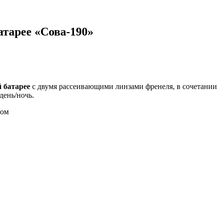
тарее «Сова-190»
й батарее
с двумя рассеивающими линзами френеля, в сочетании
день/ночь.
том