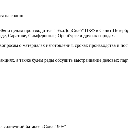
ся на солнце
90»
по ценам производителя “ЭкоДорСнаб” ПКФ в Санкт-Петербург
аде, Саратове, Симферополе, Оренбурге и других городах.
росам о материалах изготовления, сроках производства и пост
акциях, а также будем рады обсудить выстраивание деловых па
а солнечной батарее «Сова-190»”