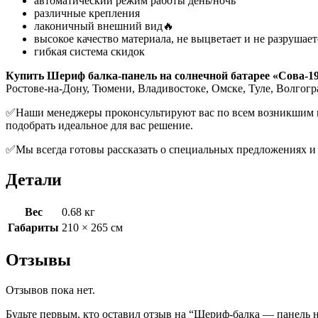
автоматический режим работы день/ночь
различные крепления
лаконичный внешний вид🔥
высокое качество материала, не выцветает и не разрушает
гибкая система скидок
Купить Шериф балка-панель на солнечной батарее «Сова-1
Ростове-на-Дону, Тюмени, Владивостоке, Омске, Туле, Волгогр
✅Наши менеджеры проконсультируют вас по всем возникшим воп
подобрать идеальное для вас решение.
✅Мы всегда готовы рассказать о специальных предложениях и 
Детали
Вес
0.68 кг
Габариты
210 × 265 см
Отзывы
Отзывов пока нет.
Будьте первым, кто оставил отзыв на “Шериф-балка — панель н