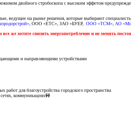
режимом двойного стробоскопа с высоким эффетом предупрежд
ые, ведущие на рынке решения, которые выбирают специалисты
аэродорстрой»
, ООО «ЕТС», ЗАО «БУЕР,
ООО «ТСМ»
,
АО «Мо
и все же хотите снизить энергопотребление и не менять пост
ждающими и направляющими устройствами
ых работ для благоустройства городского пространства
 сетях, коммуникациях🚧