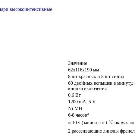
ари высокоинтенсивные
Значение
62х116х190 мм
8 шт красных и 8 шт синих
60 двойных вспышек в минуту, 
кнопка включения
0,6 Вт
1200 mA, 5 V
Ni-MH
6-8 часов*
≈ 10 ч (зависит от t ℃ окружаю
2 рассеивающие линзны френеля,