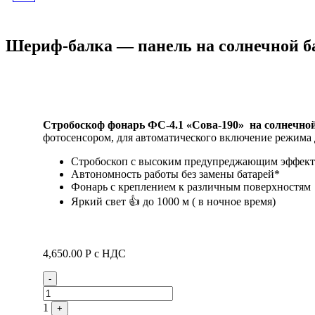
АВТОНОМНЫЙ
Шериф-балка — панель на солнечной ба
"СОЛАР-80-ШАЙБА"
Стробоскоф фонарь ФС-4.1 «Сова-190»
на солнечно
фотосенсором, для автоматического включение режима 
Стробоскоп с высоким предупреджающим эффек
Автономность работы без замены батарей*
Фонарь с креплением к различным поверхностям
Яркий свет 👍 до 1000 м ( в ночное время)
4,650.00
Р
с НДС
Quantity
-
1
+