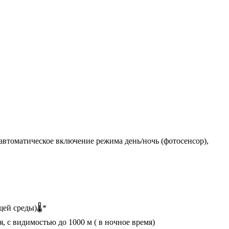
автоматическое включение режима день/ночь (фотосенсор),
щей среды)🌡*
 с видимостью до 1000 м ( в ночное время)