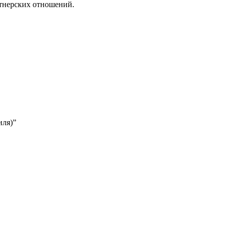
ртнерских отношений.
иля)”