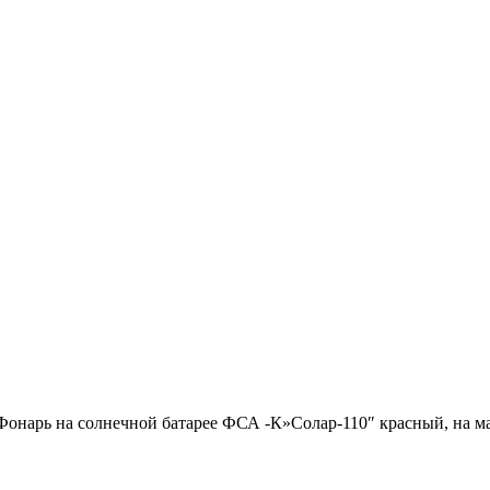
Фонарь на солнечной батарее ФСА -К»Солар-110″ красный, на ма