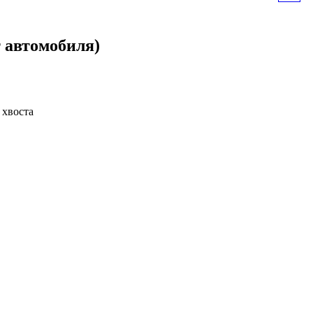
НА СОЛНЕЧНОЙ
т автомобиля)
БАТАРЕЕ ФС-4.1 "ТОП-
СОЛАР-Ж"
 хвоста