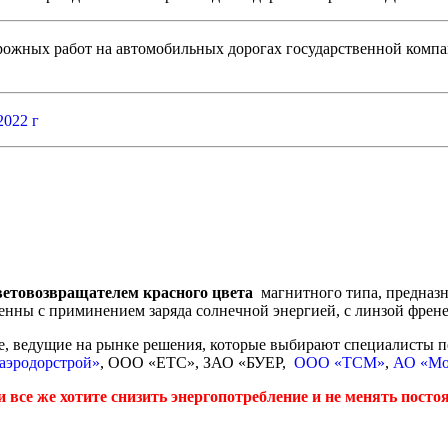
жных работ на автомобильных дорогах государственной компани
022 г
световозвращателем красного цвета
магнитного типа, предназн
енны с приминением заряда солнечной энергией, с линзой френе
, ведущие на рынке решения, которые выбирают специалисты п
аэродорстрой»
, ООО «ЕТС», ЗАО «БУЕР,
ООО «ТСМ»
,
АО «Мо
и все же хотите снизить энергопотребление и не менять пост