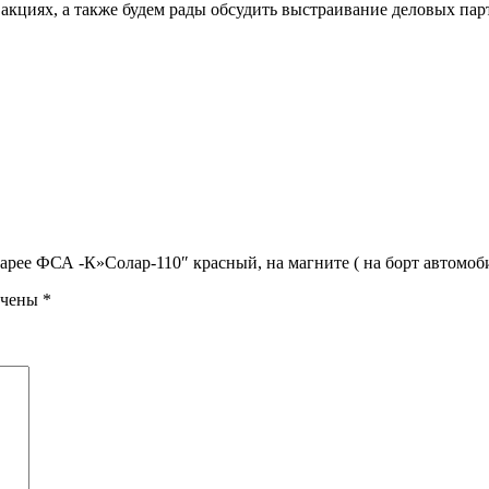
акциях, а также будем рады обсудить выстраивание деловых па
тарее ФСА -К»Солар-110″ красный, на магните ( на борт автомоб
ечены
*