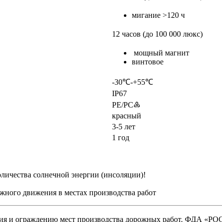
мигание >120 ч
12 часов (до 100 000 люкс)
мощный магнит
винтовое
-30℃-+55℃
IP67
PE/PC♶
красный
3-5 лет
1 год
количества солнечной энергии (инсоляции)!
жного движения в местах производства работ
ния и ограждению мест производства дорожных работ. ФДА «