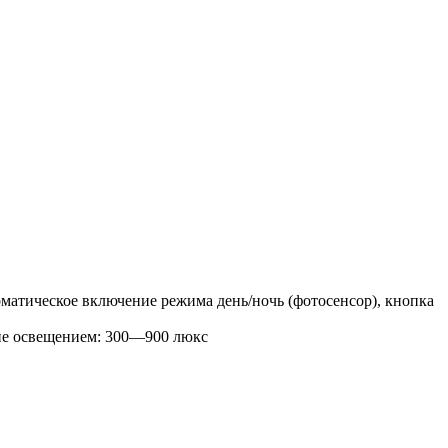
матическое включение режима день/ночь (фотосенсор), кнопка
ие освещением: 300—900 люкс