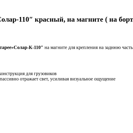
лар-110″ красный, на магните ( на бор
атарее»Солар-К-110″
на магните для крепления на заднюю часть
конструкция для грузовиков
 пассивно отражает свет, усиливая визуальное ощущение