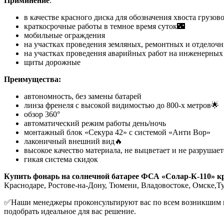
Приминение
:
в качестве красного диска для обозначения хвоста грузов
краткосрочные работы в темное время суток🌃
мобильные ограждения
на участках проведения земляных, ремонтных и отделочн
на участках проведения аварийных работ на инженерных
щиты дорожные
Преимущества:
автономность, без замены батарей
линза френеля с высокой видимостью до 800-х метров🌟
обзор 360°
автоматический режим работы день/ночь
монтажный блок «Секура 42» с системой «Анти Вор»
лаконичный внешний вид🔥
высокое качество материала, не выцветает и не разрушает
гикая система скидок
Купить фонарь на солнечной батарее ФСА «Солар-К-110» к
Краснодаре, Ростове-на-Дону, Тюмени, Владовостоке, Омске,Ту
✅Наши менеджеры проконсультируют вас по всем возникшим воп
подобрать идеальное для вас решение.