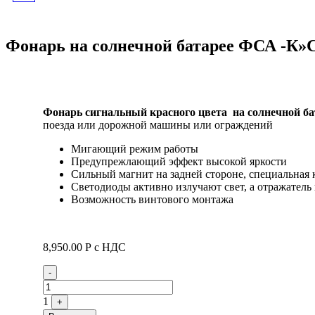
ВОСЬМИГРАННЫЙ
Фонарь на солнечной батарее ФСА -К»Со
ОПОРЫ ОГКС-5
"ЭДС-136"
Фонарь сигнальный красного цвета на солнечной б
поезда или дорожной машины или ограждений
Мигающий режим работы
Предупрежлающий эффект высокой яркости
Сильный магнит на задней стороне, специальная 
Светодиоды активно излучают свет, а отражатель
Возможность винтового монтажа
8,950.00
Р
с НДС
Quantity
-
1
+